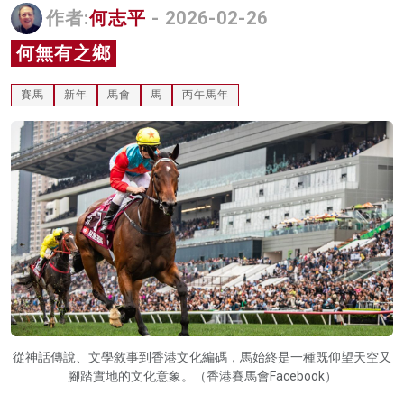
作者:
何志平
- 2026-02-26
名家榜
何無有之鄉
灼見活動
賽馬
新年
馬會
馬
丙午馬年
關於我們
從神話傳說、文學敘事到香港文化編碼，馬始終是一種既仰望天空又
腳踏實地的文化意象。（香港賽馬會Facebook）