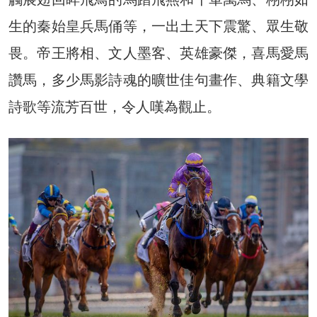
生的秦始皇兵馬俑等，一出土天下震驚、眾生敬
畏。帝王將相、文人墨客、英雄豪傑，喜馬愛馬
讚馬，多少馬影詩魂的曠世佳句畫作、典籍文學
詩歌等流芳百世，令人嘆為觀止。