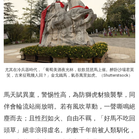
尤其在冷兵器時代，「葡萄美酒夜光杯，欲飲琵琶馬上催。醉卧沙場君莫
笑，古來征戰幾人回？」金戈鐵馬，氣吞萬里如虎。（Shutterstsock）
馬天賦異稟，警惕性高，為防獅虎豺狼襲擊，同
伴會輪流站崗放哨。若有風吹草動，一聲嘶鳴絕
塵而去；且性烈如火、自由不羈，「好馬不吃回
頭草」絕非浪得虛名。約數千年前被人類馴化，