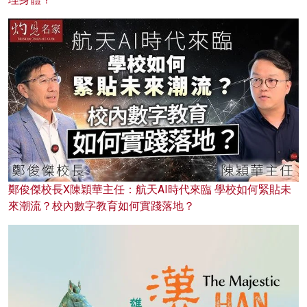
鄭俊傑校長X陳穎華主任：航天AI時代來臨 學校如何緊貼未
來潮流？校內數字教育如何實踐落地？