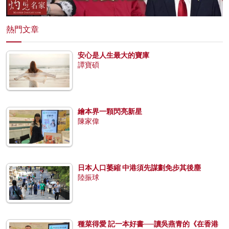
熱門文章
安心是人生最大的寶庫
譚寶碩
繪本界一顆閃亮新星
陳家偉
日本人口萎縮 中港須先謀劃免步其後塵
陸振球
種菜得愛 記一本好書──讀吳燕青的《在香港