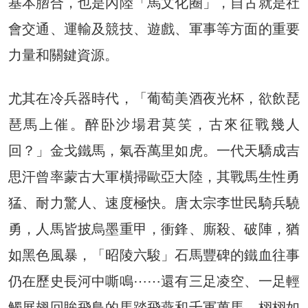
基本脗合，也是內陸「馬文化圈」，自古就是社
會交通、運輸及競技、遊戲、軍事等方面的重要
力量和關鍵資源。
尤其在冷兵器時代，「葡萄美酒夜光杯，欲飲琵
琶馬上催。醉卧沙場君莫笑，古來征戰幾人
回？」金戈鐵馬，氣吞萬里如虎。一代天驕成吉
思汗曾率蒙古大軍橫掃歐亞大陸，其戰馬生性勇
猛、耐力驚人、速度極快。唐太宗李世民騎兵驍
勇，人馬皆披烏墨重甲，衝鋒、廝殺、破陣，猶
如黑色風暴，「昭陵六駿」石馬豐碑的鐵血往事
仍在歷史長河中嘶鳴⋯⋯還有三足凌空、一足輕
觸展翅回眸飛鳥的馬踏飛燕和千軍萬馬、栩栩如