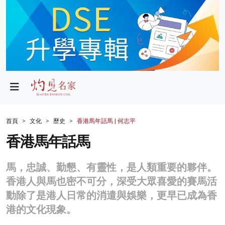
政局
教育
文化
財經
首頁
文化
歷史
香港馬年話馬 | 何志平
生活
香港馬年話馬
健康
馬，忠誠、勤懇、有靈性，是人類重要的夥伴。
商業
香港人與馬也密不可分，深受大眾喜愛的賽馬活
動除了是港人日常的消遣與娛樂，更早已成為香
科技
港的文化現象。
影片