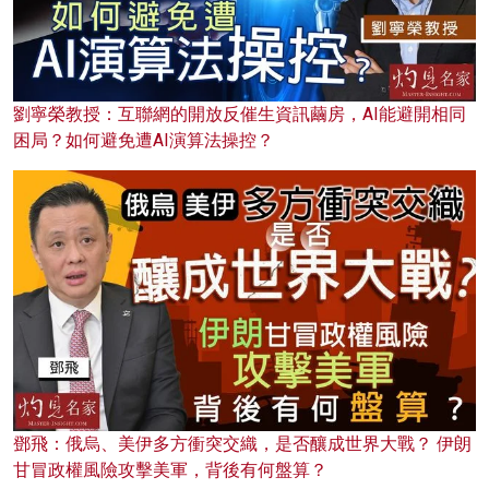
劉寧榮教授：互聯網的開放反催生資訊繭房，AI能避開相同
困局？如何避免遭AI演算法操控？
鄧飛：俄烏、美伊多方衝突交織，是否釀成世界大戰？ 伊朗
甘冒政權風險攻擊美軍，背後有何盤算？