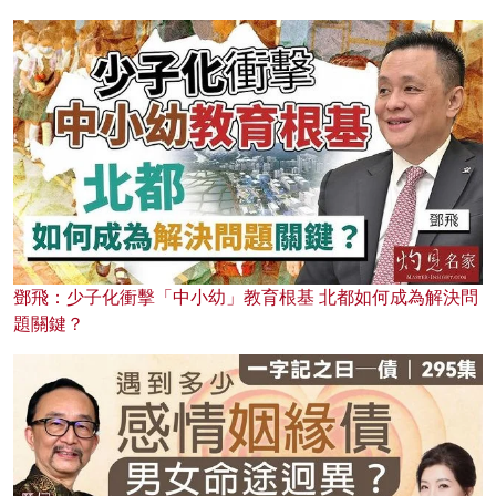
鄧飛：少子化衝擊「中小幼」教育根基 北都如何成為解決問
題關鍵？