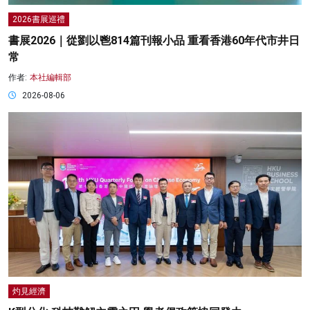
2026書展巡禮
書展2026｜從劉以鬯814篇刊報小品 重看香港60年代市井日
常
作者:
本社編輯部
2026-08-06
灼見經濟