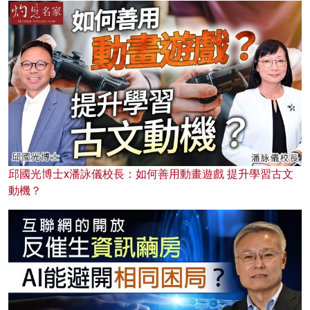
邱國光博士x潘詠儀校長：如何善用動畫遊戲 提升學習古文
動機？