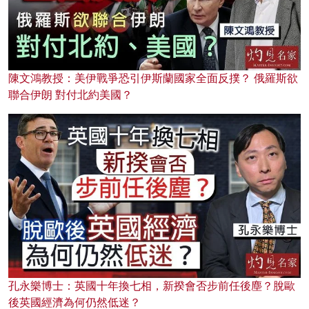
陳文鴻教授：美伊戰爭恐引伊斯蘭國家全面反撲？ 俄羅斯欲
聯合伊朗 對付北約美國？
孔永樂博士：英國十年換七相，新揆會否步前任後塵？脫歐
後英國經濟為何仍然低迷？