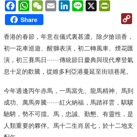
Facebook
WhatsApp
WeChat
Email
LinkedIn
Line
X
PrintFriendl
C
Share
Li
香港的春節，年意在儀式裏甚濃。除夕搶頭香，
初一花車巡遊、醒獅表演，初二轉風車、煙花匯
演，初三賽馬日⋯⋯傳統節日慶典與現代摩登氣
息十足的歡騰，從維多利亞港蔓延至街頭巷尾。
今年適逢丙午赤馬，一馬當先、龍馬精神、馬到
成功、萬馬奔騰⋯⋯紅火納福，馬踏祥雲，騏驥
馳騁，勢不可擋。馬，忠誠、勤懇、有靈性，是
人類重要的夥伴。馬十二生肖居七，於十二地支