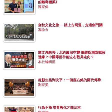
的離島種菜》
陳家偉
金秋文化之旅──踏上古蜀道，走過劍門關
馮珍今
陳文鴻教授：北約縱深空襲 俄羅斯瀕臨戰敗
邊緣？中國零部件能左右戰局走向？
本社編輯部
從顧生岳到沈平：一個座右銘的兩代傳承
劉家美
行為不檢 培育教化才能治本