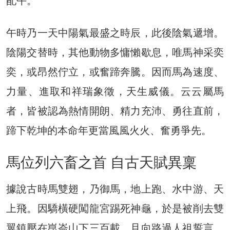
配午。
午時乃一天中陽氣最盛之時辰，此後陰氣遞增。
陰陽交替時，其他動物多慵懶歇息，唯馬神采奕
奕，或昂然佇立，或奮蹄奔騰。因而馬為速度、
力量、進取和祥瑞象徵，天生威儀。云云屬馬
者，皆被認為熱情開朗、精力充沛、勇往直前，
蹄下乾坤的本命年更當風風火火、奮勇爭先。
馬位列六畜之首 自古天賦異稟
據說古時馬雙翅，乃御馬，地上跑、水中游、天
上飛。因驕橫硬闖龍宮踢死神龜，於是被削去雙
翼鎮壓在崑崙山下三百載，且向路過人祖誓言，