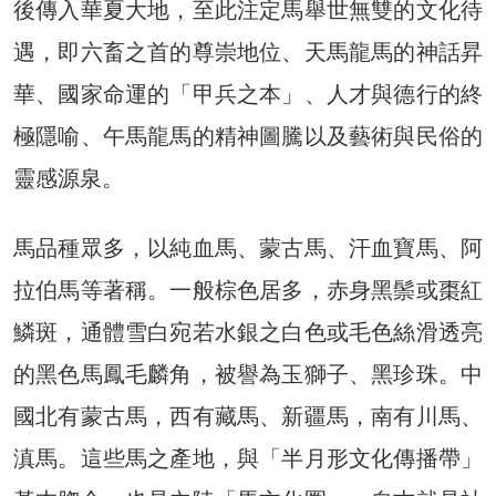
後傳入華夏大地，至此注定馬舉世無雙的文化待
遇，即六畜之首的尊崇地位、天馬龍馬的神話昇
華、國家命運的「甲兵之本」、人才與德行的終
極隱喻、午馬龍馬的精神圖騰以及藝術與民俗的
靈感源泉。
馬品種眾多，以純血馬、蒙古馬、汗血寶馬、阿
拉伯馬等著稱。一般棕色居多，赤身黑鬃或棗紅
鱗斑，通體雪白宛若水銀之白色或毛色絲滑透亮
的黑色馬鳳毛麟角，被譽為玉獅子、黑珍珠。中
國北有蒙古馬，西有藏馬、新疆馬，南有川馬、
滇馬。這些馬之產地，與「半月形文化傳播帶」