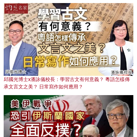
邱國光博士x潘詠儀校長：學習古文有何意義？ 粵語怎樣傳
承文言文之美？ 日常寫作如何應用？