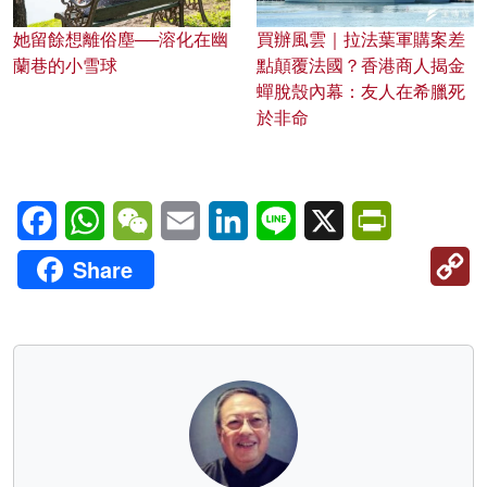
她留餘想離俗塵──溶化在幽
買辦風雲｜拉法葉軍購案差
蘭巷的小雪球
點顛覆法國？香港商人揭金
蟬脫殼內幕：友人在希臘死
於非命
Facebook
WhatsApp
WeChat
Email
LinkedIn
Line
X
PrintFriendl
C
Share
Li