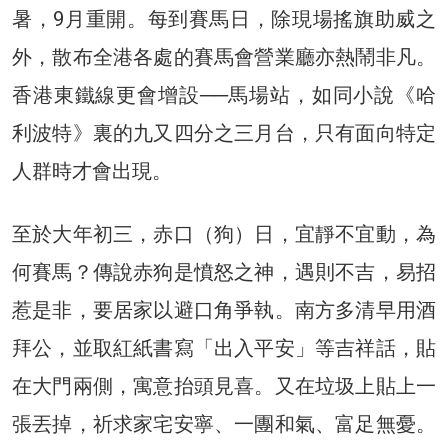
暑，9月重開。每到賽馬日，除現場搖旗助威之
外，散布全港各處的賽馬會營業廳亦熱鬧非凡。
香港東鐵線更會增設──馬場站，如同小說《哈
利波特》裏的九又四分之三月台，只有面向特定
人群時才會出現。
至於大年初三，赤口（狗）日，宜靜不宜動，為
何賽馬？傳說赤狗是憤怒之神，遇則不吉，易招
惹是非，要居家以避口角爭執。南方多清早用酒
拜公，並取紅紙書寫「出入平安」等吉祥話，貼
在大門兩側，寓意抬頭見喜。又在垃圾上貼上一
張丟掉，祈求家宅安寧、一團和氣、富足無憂。