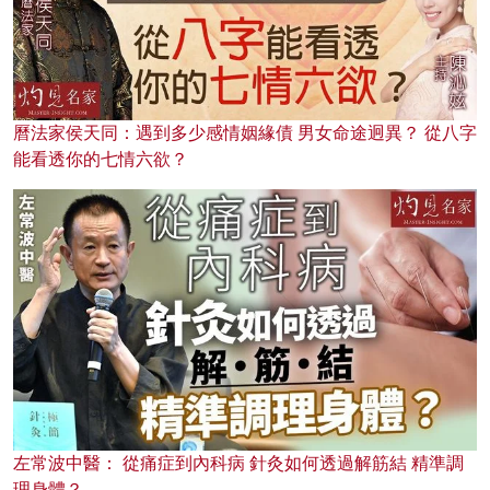
曆法家侯天同：遇到多少感情姻緣債 男女命途迥異？ 從八字
能看透你的七情六欲？
左常波中醫： 從痛症到內科病 針灸如何透過解筋結 精準調
理身體？