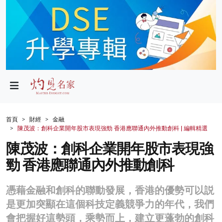
政局
教育
文化
財經
首頁
財經
金融
陳茂波：創科企業開年股市表現強勁 香港應聯通內外推動創科 | 編輯精選
生活
陳茂波：創科企業開年股市表現強
健康
勁 香港應聯通內外推動創科
商業
憑藉金融和創科的聯動發展，香港的優勢可以説
科技
是更加突顯在這個科技定義競爭力的年代，我們
影片
會把握好這勢頭，乘勢而上，建立更蓬勃的創科