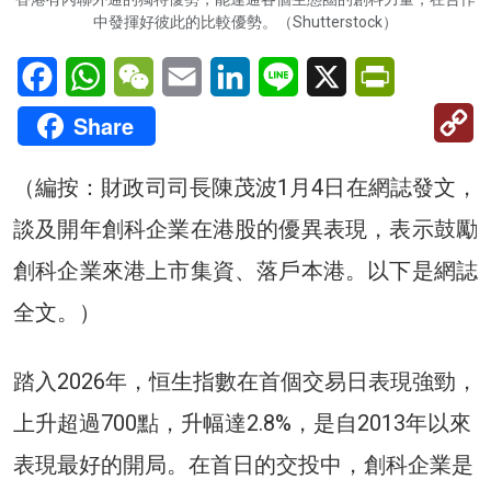
中發揮好彼此的比較優勢。（Shutterstock）
Facebook
WhatsApp
WeChat
Email
LinkedIn
Line
X
PrintFriendl
C
Share
Li
（編按：財政司司長陳茂波1月4日在網誌發文，
談及開年創科企業在港股的優異表現，表示鼓勵
創科企業來港上市集資、落戶本港
。以下是網誌
全文。
）
踏入2026年，恒生指數在首個交易日表現強勁，
上升超過700點，升幅達2.8%，是自2013年以來
表現最好的開局。在首日的交投中，創科企業是