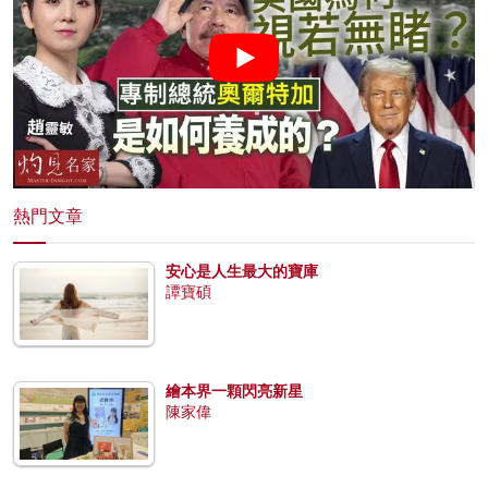
熱門文章
安心是人生最大的寶庫
譚寶碩
繪本界一顆閃亮新星
陳家偉