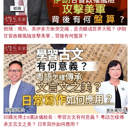
鄧飛：俄烏、美伊多方衝突交織，是否釀成世界大戰？ 伊朗
甘冒政權風險攻擊美軍，背後有何盤算？
邱國光博士x潘詠儀校長：學習古文有何意義？ 粵語怎樣傳
承文言文之美？ 日常寫作如何應用？