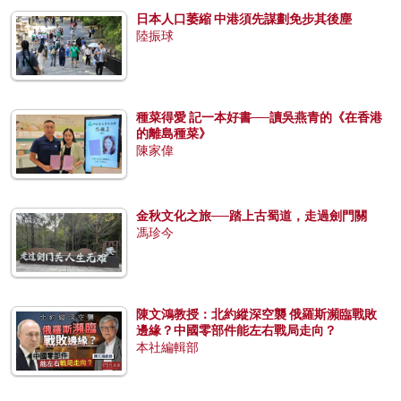
日本人口萎縮 中港須先謀劃免步其後塵
陸振球
種菜得愛 記一本好書──讀吳燕青的《在香港
的離島種菜》
陳家偉
金秋文化之旅──踏上古蜀道，走過劍門關
馮珍今
陳文鴻教授：北約縱深空襲 俄羅斯瀕臨戰敗
邊緣？中國零部件能左右戰局走向？
本社編輯部