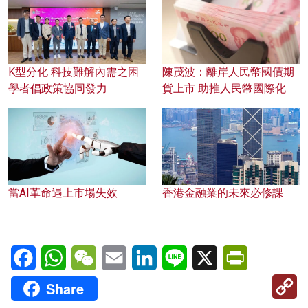
K型分化 科技難解內需之困
陳茂波：離岸人民幣國債期
學者倡政策協同發力
貨上市 助推人民幣國際化
當AI革命遇上市場失效
香港金融業的未來必修課
Facebook
WhatsApp
WeChat
Email
LinkedIn
Line
X
PrintFriendl
C
Share
Li