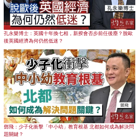
孔永樂博士：英國十年換七相，新揆會否步前任後塵？脫歐
後英國經濟為何仍然低迷？
鄧飛：少子化衝擊「中小幼」教育根基 北都如何成為解決問
題關鍵？