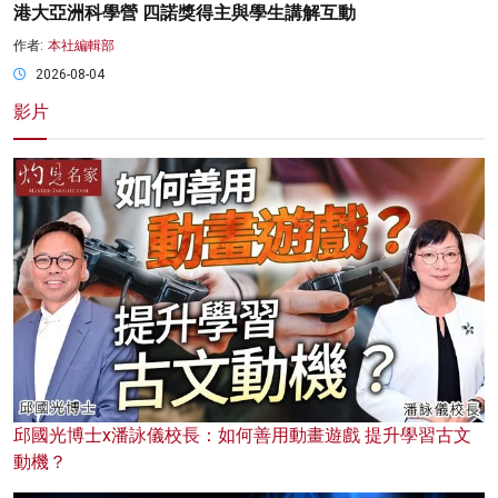
港大亞洲科學營 四諾獎得主與學生講解互動
作者:
本社編輯部
2026-08-04
影片
邱國光博士x潘詠儀校長：如何善用動畫遊戲 提升學習古文
動機？