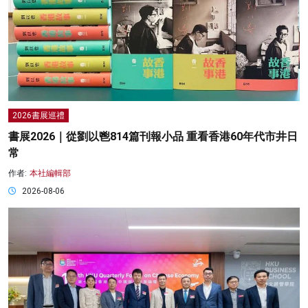
2026書展巡禮
書展2026｜從劉以鬯814篇刊報小品 重看香港60年代市井日
常
作者:
本社編輯部
2026-08-06