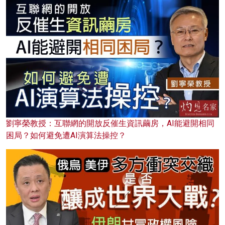
劉寧榮教授：互聯網的開放反催生資訊繭房，AI能避開相同
困局？如何避免遭AI演算法操控？