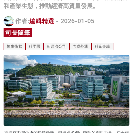
和產業生態，推動經濟高質量發展。
名家榜
灼見活動
作者:
編輯精選
- 2026-01-05
司長隨筆
關於我們
恒生指數
科學園
新經濟公司
內聯外通
科企專線
香港有內聯外通的獨特優勢，能連通各個生態圈的創科力量，在合作