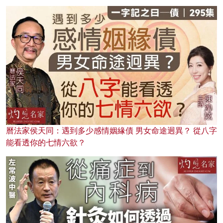
曆法家侯天同：遇到多少感情姻緣債 男女命途迥異？ 從八字
能看透你的七情六欲？