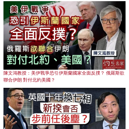
陳文鴻教授：美伊戰爭恐引伊斯蘭國家全面反撲？ 俄羅斯欲
聯合伊朗 對付北約美國？