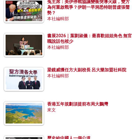
兔主席：美伊停戰協議變衝突導火線，雙方
為何重啟戰爭？伊朗一早洞悉特朗普虛張聲
勢？
本社編輯部
書展2026｜葉劉淑儀：最喜歡姐姐角色 無官
職說話包袱少
本社編輯部
梁鏡威獲任方大副校長 呂大樂加盟社科院
本社編輯部
香港五年規劃須提前布局大鵬灣
來文
歷史給中國人一個公道