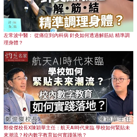
左常波中醫： 從痛症到內科病 針灸如何透過解筋結 精準調
理身體？
鄭俊傑校長X陳穎華主任：航天AI時代來臨 學校如何緊貼未
來潮流？校內數字教育如何實踐落地？