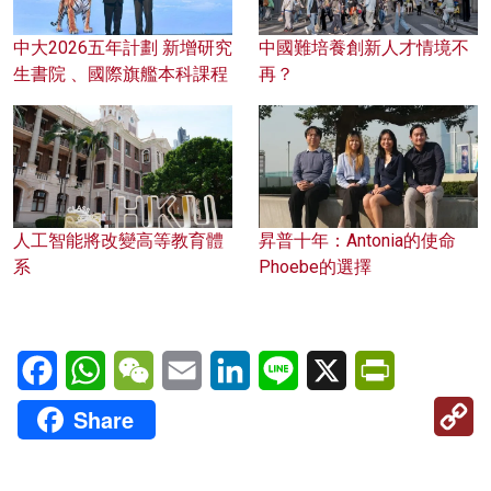
中大2026五年計劃 新增研究
中國難培養創新人才情境不
生書院 、國際旗艦本科課程
再？
人工智能將改變高等教育體
昇普十年：Antonia的使命
系
Phoebe的選擇
Facebook
WhatsApp
WeChat
Email
LinkedIn
Line
X
PrintFriendl
C
Share
Li