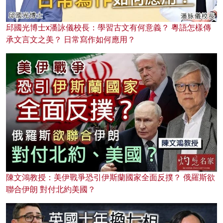
邱國光博士x潘詠儀校長：學習古文有何意義？ 粵語怎樣傳
承文言文之美？ 日常寫作如何應用？
陳文鴻教授：美伊戰爭恐引伊斯蘭國家全面反撲？ 俄羅斯欲
聯合伊朗 對付北約美國？