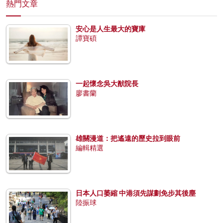
熱門文章
安心是人生最大的寶庫
譚寶碩
一起懷念吳大猷院長
廖書蘭
雄關漫道：把遙遠的歷史拉到眼前
編輯精選
日本人口萎縮 中港須先謀劃免步其後塵
陸振球