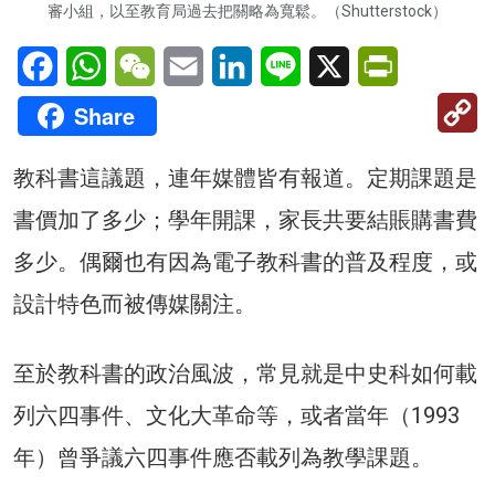
審小組，以至教育局過去把關略為寬鬆。（Shutterstock）
Facebook
WhatsApp
WeChat
Email
LinkedIn
Line
X
PrintFriendl
C
Share
Li
教科書這議題，連年媒體皆有報道。定期課題是
書價加了多少；學年開課，家長共要結賬購書費
多少。偶爾也有因為電子教科書的普及程度，或
設計特色而被傳媒關注。
至於教科書的政治風波，常見就是中史科如何載
列六四事件、文化大革命等，或者當年（1993
年）曾爭議六四事件應否載列為教學課題。