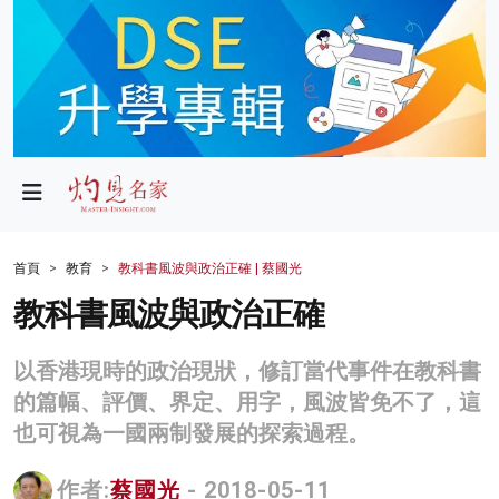
政局
教育
文化
財經
首頁
教育
教科書風波與政治正確 | 蔡國光
生活
教科書風波與政治正確
健康
以香港現時的政治現狀，修訂當代事件在教科書
商業
的篇幅、評價、界定、用字，風波皆免不了，這
也可視為一國兩制發展的探索過程。
科技
影片
作者:
蔡國光
- 2018-05-11