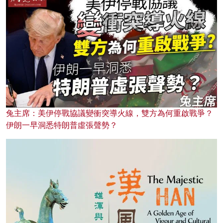
兔主席：美伊停戰協議變衝突導火線，雙方為何重啟戰爭？
伊朗一早洞悉特朗普虛張聲勢？