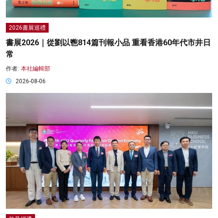
2026書展巡禮
書展2026｜從劉以鬯814篇刊報小品 重看香港60年代市井日
常
作者:
本社編輯部
2026-08-06