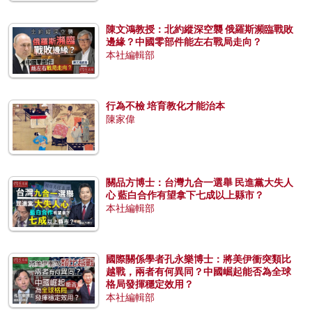
陳文鴻教授：北約縱深空襲 俄羅斯瀕臨戰敗
邊緣？中國零部件能左右戰局走向？
本社編輯部
行為不檢 培育教化才能治本
陳家偉
關品方博士：台灣九合一選舉 民進黨大失人
心 藍白合作有望拿下七成以上縣市？
本社編輯部
國際關係學者孔永樂博士：將美伊衝突類比
越戰，兩者有何異同？中國崛起能否為全球
格局發揮穩定效用？
本社編輯部