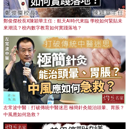
鄭俊傑校長X陳穎華主任：航天AI時代來臨 學校如何緊貼未
來潮流？校內數字教育如何實踐落地？
左常波中醫：打破傳統中醫迷思 極簡針灸能治頭暈、胃脹？
中風應如何急救？