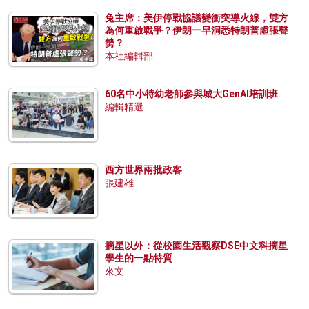
兔主席：美伊停戰協議變衝突導火線，雙方
為何重啟戰爭？伊朗一早洞悉特朗普虛張聲
勢？
本社編輯部
60名中小特幼老師參與城大GenAI培訓班
編輯精選
西方世界兩批政客
張建雄
摘星以外：從校園生活觀察DSE中文科摘星
學生的一點特質
來文