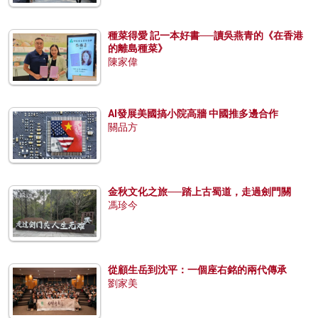
種菜得愛 記一本好書──讀吳燕青的《在香港
的離島種菜》
陳家偉
AI發展美國搞小院高牆 中國推多邊合作
關品方
金秋文化之旅──踏上古蜀道，走過劍門關
馮珍今
從顧生岳到沈平：一個座右銘的兩代傳承
劉家美