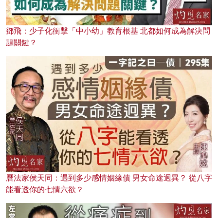
鄧飛：少子化衝擊「中小幼」教育根基 北都如何成為解決問
題關鍵？
曆法家侯天同：遇到多少感情姻緣債 男女命途迥異？ 從八字
能看透你的七情六欲？