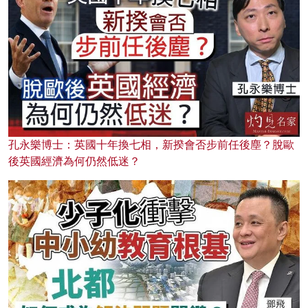
孔永樂博士：英國十年換七相，新揆會否步前任後塵？脫歐
後英國經濟為何仍然低迷？