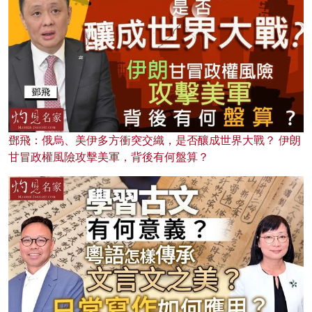
鄧飛：俄烏、美伊多方衝突交織，是否釀成世界大戰？ 伊朗
甘冒政權風險攻擊美軍，背後有何盤算？