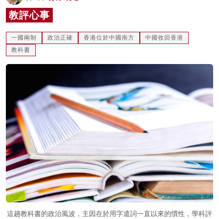
名家榜
教評心事
灼見活動
一國兩制
政治正確
香港位於中國南方
中國收回香港
教科書
關於我們
這趟教科書的政治風波，主因在於用字遣詞一直以來的慣性，學科評