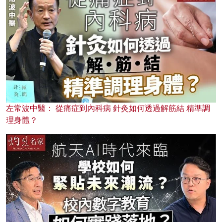
左常波中醫： 從痛症到內科病 針灸如何透過解筋結 精準調
理身體？