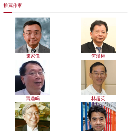
推薦作家
陳家偉
何漢權
雷鼎鳴
林超英