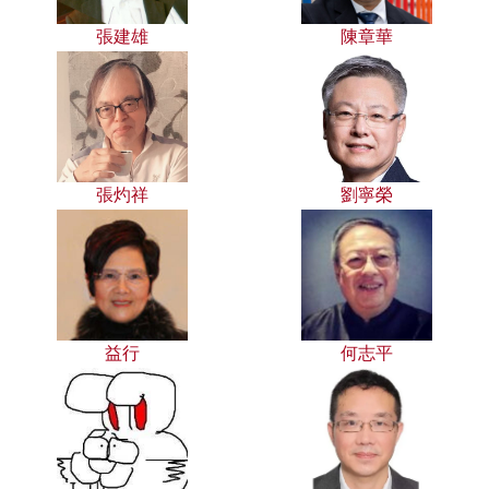
張建雄
陳章華
張灼祥
劉寧榮
益行
何志平