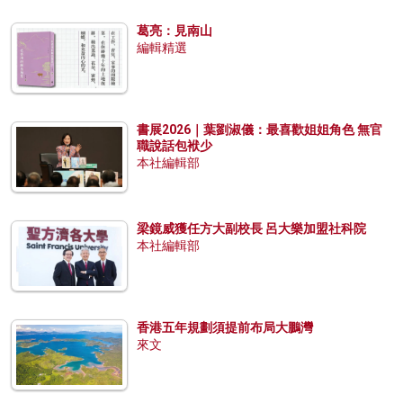
葛亮：見南山
編輯精選
書展2026｜葉劉淑儀：最喜歡姐姐角色 無官
職說話包袱少
本社編輯部
梁鏡威獲任方大副校長 呂大樂加盟社科院
本社編輯部
香港五年規劃須提前布局大鵬灣
來文