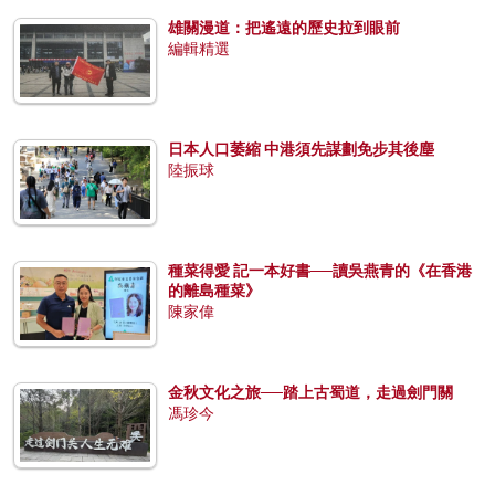
雄關漫道：把遙遠的歷史拉到眼前
編輯精選
日本人口萎縮 中港須先謀劃免步其後塵
陸振球
種菜得愛 記一本好書──讀吳燕青的《在香港
的離島種菜》
陳家偉
金秋文化之旅──踏上古蜀道，走過劍門關
馮珍今