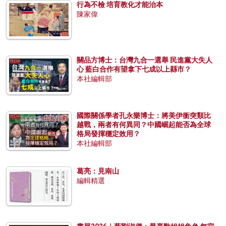
行為不檢 培育教化才能治本
陳家偉
關品方博士：台灣九合一選舉 民進黨大失人
心 藍白合作有望拿下七成以上縣市？
本社編輯部
國際關係學者孔永樂博士：將美伊衝突類比
越戰，兩者有何異同？中國崛起能否為全球
格局發揮穩定效用？
本社編輯部
葛亮：見南山
編輯精選