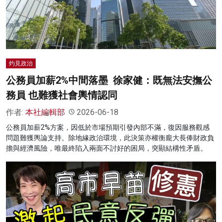
名家榜
灼見活動
關於我們
灼見政治
公務員加薪2%中間落墨 徐家健：既無法安撫公
務員 也難獲社會輿情認同
作者:
本社編輯部
2026-06-18
公務員加薪2%方案，因低於市場預期引發內部不滿，復因服務觀感
問題難獲輿論支持。除地緣政治環境，此決策亦權衡龐大長俸財政負
擔與經濟風險，唯最終陷入兩面不討好的困局，突顯結構性矛盾。