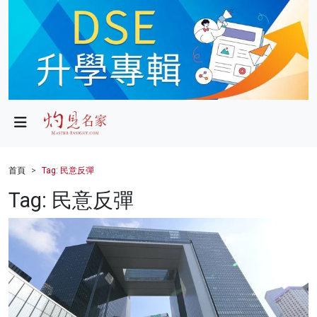
政局
教育
文化
財經
首頁
Tag: 民意反彈
生活
Tag: 民意反彈
健康
商業
科技
影片