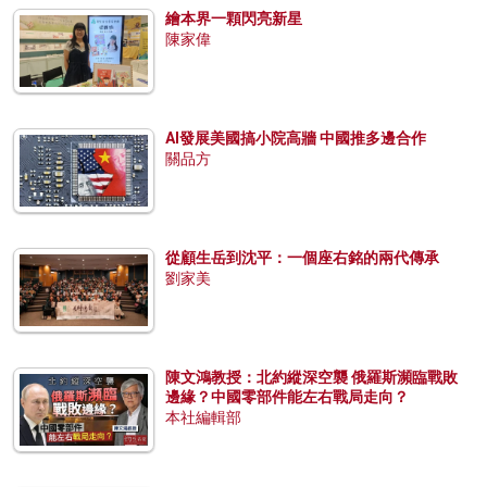
繪本界一顆閃亮新星
陳家偉
AI發展美國搞小院高牆 中國推多邊合作
關品方
從顧生岳到沈平：一個座右銘的兩代傳承
劉家美
陳文鴻教授：北約縱深空襲 俄羅斯瀕臨戰敗
邊緣？中國零部件能左右戰局走向？
本社編輯部