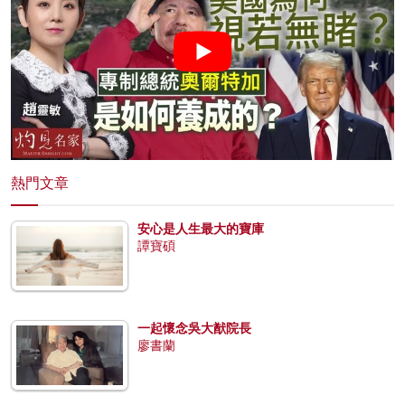
熱門文章
安心是人生最大的寶庫
譚寶碩
一起懷念吳大猷院長
廖書蘭