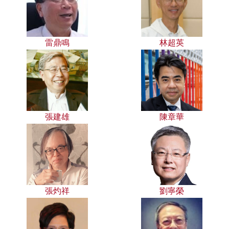
雷鼎鳴
林超英
張建雄
陳章華
張灼祥
劉寧榮