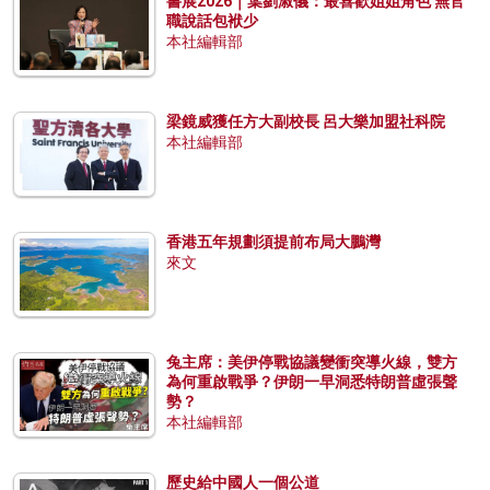
書展2026｜葉劉淑儀：最喜歡姐姐角色 無官
職說話包袱少
本社編輯部
梁鏡威獲任方大副校長 呂大樂加盟社科院
本社編輯部
香港五年規劃須提前布局大鵬灣
來文
兔主席：美伊停戰協議變衝突導火線，雙方
為何重啟戰爭？伊朗一早洞悉特朗普虛張聲
勢？
本社編輯部
歷史給中國人一個公道