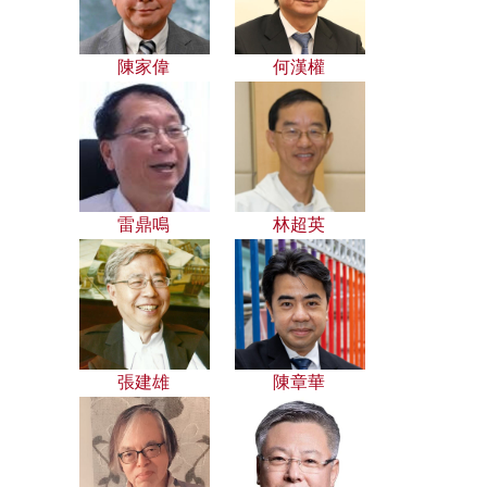
陳家偉
何漢權
雷鼎鳴
林超英
張建雄
陳章華