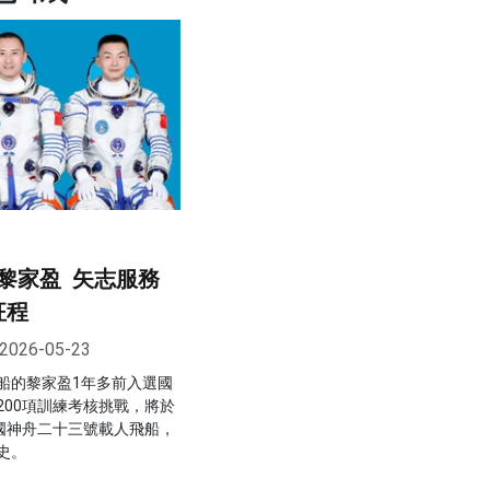
黎家盈 矢志服務
征程
2026-05-23
船的黎家盈1年多前入選國
200項訓練考核挑戰，將於
中國神舟二十三號載人飛船，
史。