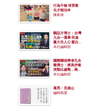
行為不檢 培育教
化才能治本
陳家偉
關品方博士：台灣
九合一選舉 民進
黨大失人心 藍白
合作有望拿下七成
本社編輯部
以上縣市？
國際關係學者孔永
樂博士：將美伊衝
突類比越戰，兩者
有何異同？中國崛
本社編輯部
起能否為全球格局
發揮穩定效用？
葛亮：見南山
編輯精選