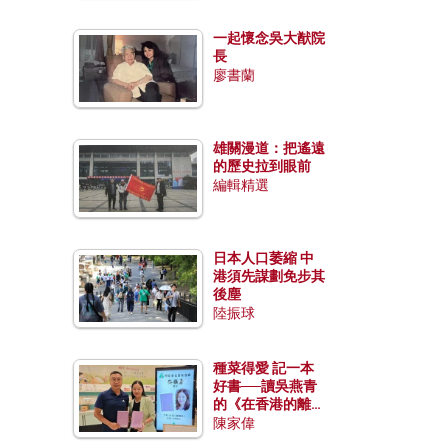
一起懷念吳大猷院
長
廖書蘭
雄關漫道：把遙遠
的歷史拉到眼前
編輯精選
日本人口萎縮 中
港須先謀劃免步其
後塵
陸振球
種菜得愛 記一本
好書──讀吳燕青
的《在香港的離島
種菜》
陳家偉