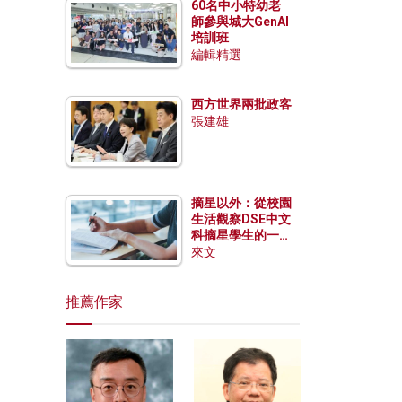
60名中小特幼老
師參與城大GenAI
培訓班
編輯精選
西方世界兩批政客
張建雄
摘星以外：從校園
生活觀察DSE中文
科摘星學生的一點
特質
來文
推薦作家