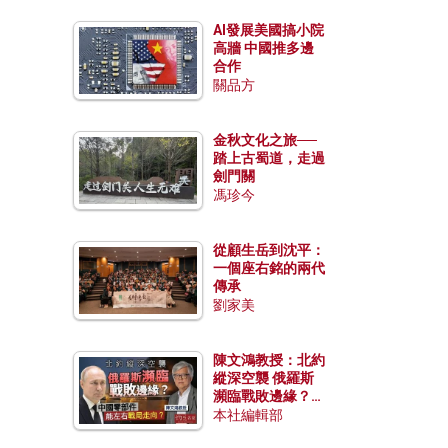
AI發展美國搞小院
高牆 中國推多邊
合作
關品方
金秋文化之旅──
踏上古蜀道，走過
劍門關
馮珍今
從顧生岳到沈平：
一個座右銘的兩代
傳承
劉家美
陳文鴻教授：北約
縱深空襲 俄羅斯
瀕臨戰敗邊緣？中
國零部件能左右戰
本社編輯部
局走向？