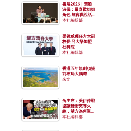
書展2026｜葉劉
淑儀：最喜歡姐姐
角色 無官職說話
包袱少
本社編輯部
梁鏡威獲任方大副
校長 呂大樂加盟
社科院
本社編輯部
香港五年規劃須提
前布局大鵬灣
來文
兔主席：美伊停戰
協議變衝突導火
線，雙方為何重啟
戰爭？伊朗一早洞
本社編輯部
悉特朗普虛張聲
勢？