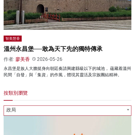
名家榜
灼見活動
關於我們
智美慧香
溫州永昌堡──敢為天下先的獨特傳承
作者:
廖美香
2026-05-26
永昌堡是族人大膽挺身向朝廷奏請興建縣級以下的城池， 蘊藏着溫州
民間「自發」與「集資」的作風，體現其靈活及宗族團結精神。
按類別瀏覽
政局