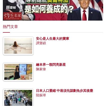
熱門文章
安心是人生最大的寶庫
譚寶碩
繪本界一顆閃亮新星
陳家偉
日本人口萎縮 中港須先謀劃免步其後塵
陸振球