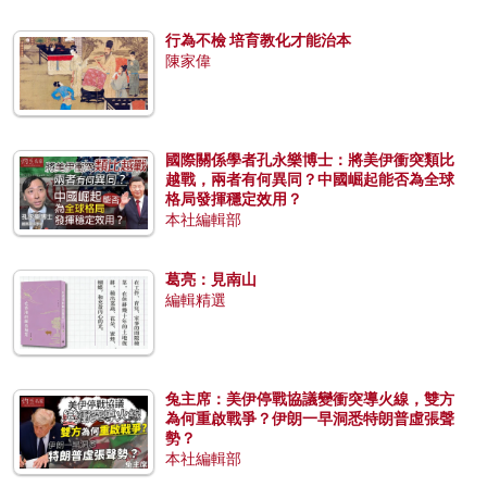
行為不檢 培育教化才能治本
陳家偉
國際關係學者孔永樂博士：將美伊衝突類比
越戰，兩者有何異同？中國崛起能否為全球
格局發揮穩定效用？
本社編輯部
葛亮：見南山
編輯精選
兔主席：美伊停戰協議變衝突導火線，雙方
為何重啟戰爭？伊朗一早洞悉特朗普虛張聲
勢？
本社編輯部