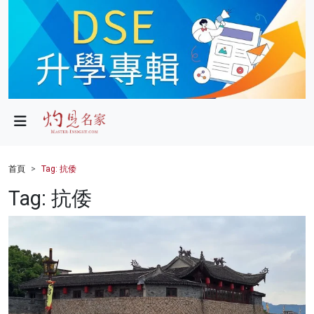
政局
教育
文化
財經
首頁
Tag: 抗倭
生活
Tag: 抗倭
健康
商業
科技
影片