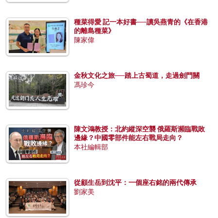
種菜得愛 記一本好書──讀吳燕青的《在香港
的離島種菜》
陳家偉
金秋文化之旅──踏上古蜀道，走過劍門關
馮珍今
陳文鴻教授：北約縱深空襲 俄羅斯瀕臨戰敗
邊緣？中國零部件能左右戰局走向？
本社編輯部
從顧生岳到沈平：一個座右銘的兩代傳承
劉家美