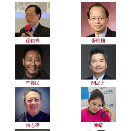
徐俊祥
張樹槐
李偉民
關品方
何志平
陳晴