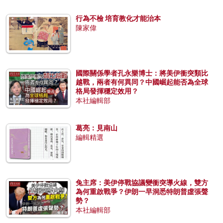
行為不檢 培育教化才能治本
陳家偉
國際關係學者孔永樂博士：將美伊衝突類比
越戰，兩者有何異同？中國崛起能否為全球
格局發揮穩定效用？
本社編輯部
葛亮：見南山
編輯精選
兔主席：美伊停戰協議變衝突導火線，雙方
為何重啟戰爭？伊朗一早洞悉特朗普虛張聲
勢？
本社編輯部