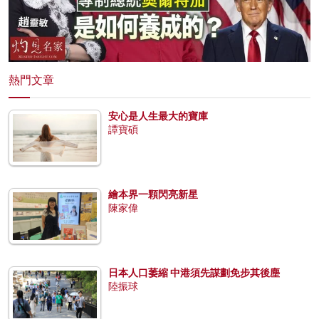
熱門文章
安心是人生最大的寶庫
譚寶碩
繪本界一顆閃亮新星
陳家偉
日本人口萎縮 中港須先謀劃免步其後塵
陸振球