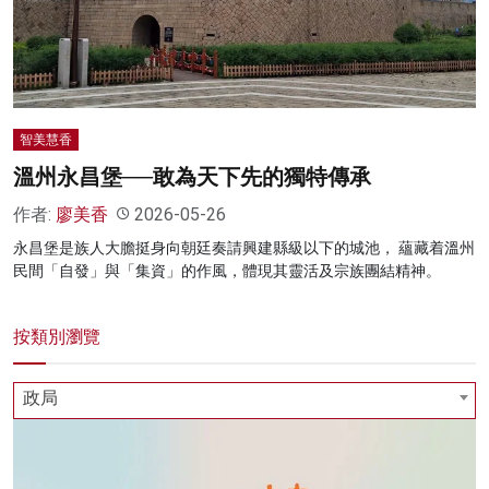
名家榜
灼見活動
關於我們
智美慧香
溫州永昌堡──敢為天下先的獨特傳承
作者:
廖美香
2026-05-26
永昌堡是族人大膽挺身向朝廷奏請興建縣級以下的城池， 蘊藏着溫州
民間「自發」與「集資」的作風，體現其靈活及宗族團結精神。
按類別瀏覽
政局