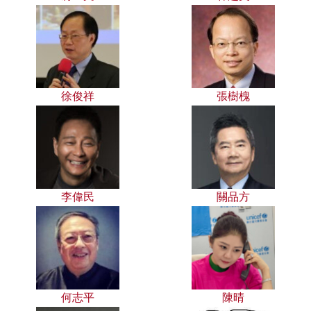
徐俊祥
張樹槐
李偉民
關品方
何志平
陳晴