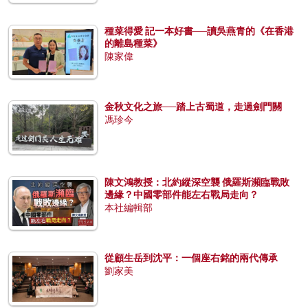
種菜得愛 記一本好書──讀吳燕青的《在香港
的離島種菜》
陳家偉
金秋文化之旅──踏上古蜀道，走過劍門關
馮珍今
陳文鴻教授：北約縱深空襲 俄羅斯瀕臨戰敗
邊緣？中國零部件能左右戰局走向？
本社編輯部
從顧生岳到沈平：一個座右銘的兩代傳承
劉家美