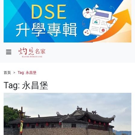
政局
教育
文化
財經
首頁
Tag: 永昌堡
生活
Tag: 永昌堡
健康
商業
科技
影片