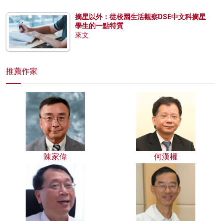
摘星以外：從校園生活觀察DSE中文科摘星
學生的一點特質
來文
推薦作家
陳家偉
何漢權