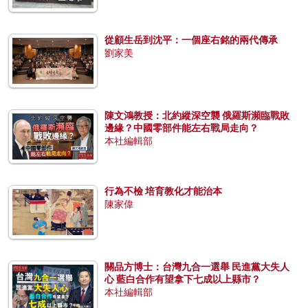
從顧生岳到沈平：一個座右銘的兩代傳承
劉家美
陳文鴻教授：北約縱深空襲 俄羅斯瀕臨戰敗
邊緣？中國零部件能左右戰局走向？
本社編輯部
行為不檢 培育教化才能治本
陳家偉
關品方博士：台灣九合一選舉 民進黨大失人
心 藍白合作有望拿下七成以上縣市？
本社編輯部