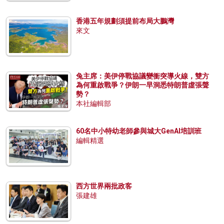
香港五年規劃須提前布局大鵬灣
來文
兔主席：美伊停戰協議變衝突導火線，雙方
為何重啟戰爭？伊朗一早洞悉特朗普虛張聲
勢？
本社編輯部
60名中小特幼老師參與城大GenAI培訓班
編輯精選
西方世界兩批政客
張建雄