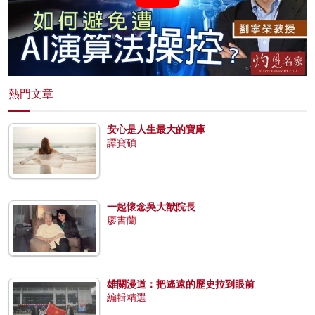
熱門文章
安心是人生最大的寶庫
譚寶碩
一起懷念吳大猷院長
廖書蘭
雄關漫道：把遙遠的歷史拉到眼前
編輯精選