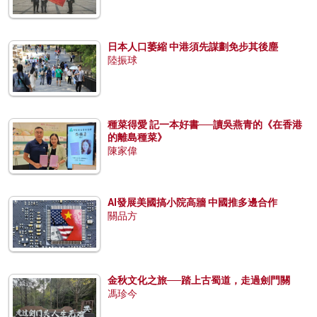
日本人口萎縮 中港須先謀劃免步其後塵
陸振球
種菜得愛 記一本好書──讀吳燕青的《在香港
的離島種菜》
陳家偉
AI發展美國搞小院高牆 中國推多邊合作
關品方
金秋文化之旅──踏上古蜀道，走過劍門關
馮珍今