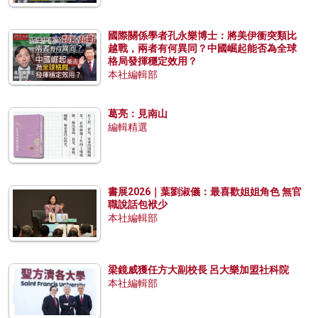
國際關係學者孔永樂博士：將美伊衝突類比
越戰，兩者有何異同？中國崛起能否為全球
格局發揮穩定效用？
本社編輯部
葛亮：見南山
編輯精選
書展2026｜葉劉淑儀：最喜歡姐姐角色 無官
職說話包袱少
本社編輯部
梁鏡威獲任方大副校長 呂大樂加盟社科院
本社編輯部