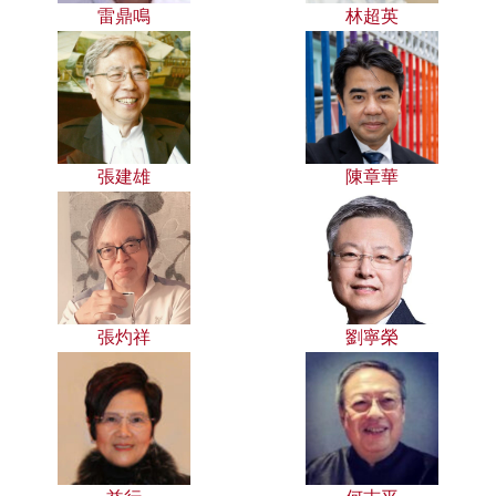
雷鼎鳴
林超英
張建雄
陳章華
張灼祥
劉寧榮