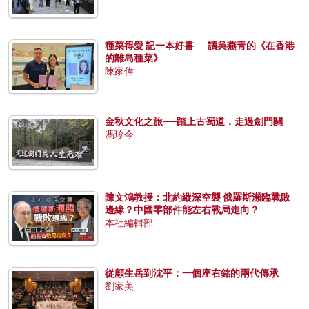
種菜得愛 記一本好書──讀吳燕青的《在香港
的離島種菜》
陳家偉
金秋文化之旅──踏上古蜀道，走過劍門關
馮珍今
陳文鴻教授：北約縱深空襲 俄羅斯瀕臨戰敗
邊緣？中國零部件能左右戰局走向？
本社編輯部
從顧生岳到沈平：一個座右銘的兩代傳承
劉家美