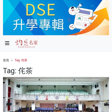
政局
教育
文化
財經
首頁
Tag: 侘茶
生活
Tag: 侘茶
健康
商業
科技
影片