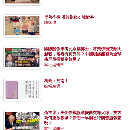
行為不檢 培育教化才能治本
陳家偉
國際關係學者孔永樂博士：將美伊衝突類比
越戰，兩者有何異同？中國崛起能否為全球
格局發揮穩定效用？
本社編輯部
葛亮：見南山
編輯精選
兔主席：美伊停戰協議變衝突導火線，雙方
為何重啟戰爭？伊朗一早洞悉特朗普虛張聲
勢？
本社編輯部