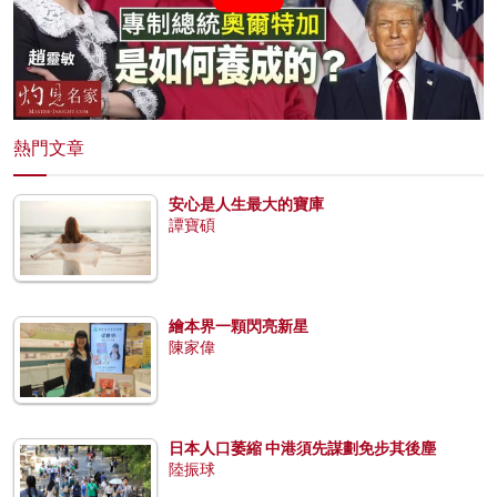
熱門文章
安心是人生最大的寶庫
譚寶碩
繪本界一顆閃亮新星
陳家偉
日本人口萎縮 中港須先謀劃免步其後塵
陸振球