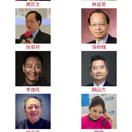
蔣匡文
林超英
徐俊祥
張樹槐
李偉民
關品方