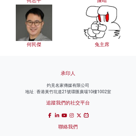
何志平
陳晴
何民傑
兔主席
承印人
灼見名家傳媒有限公司
地址 : 香港黃竹坑道21號環匯廣場10樓1002室
追蹤我們的社交平台
聯絡我們