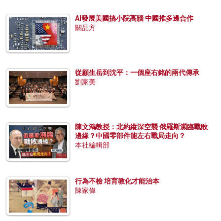
AI發展美國搞小院高牆 中國推多邊合作
關品方
從顧生岳到沈平：一個座右銘的兩代傳承
劉家美
陳文鴻教授：北約縱深空襲 俄羅斯瀕臨戰敗
邊緣？中國零部件能左右戰局走向？
本社編輯部
行為不檢 培育教化才能治本
陳家偉