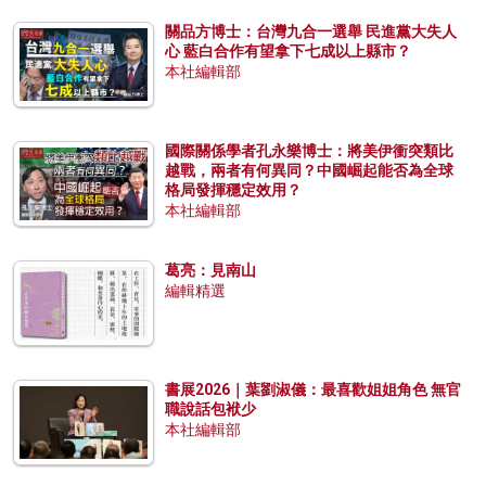
關品方博士：台灣九合一選舉 民進黨大失人
心 藍白合作有望拿下七成以上縣市？
本社編輯部
國際關係學者孔永樂博士：將美伊衝突類比
越戰，兩者有何異同？中國崛起能否為全球
格局發揮穩定效用？
本社編輯部
葛亮：見南山
編輯精選
書展2026｜葉劉淑儀：最喜歡姐姐角色 無官
職說話包袱少
本社編輯部