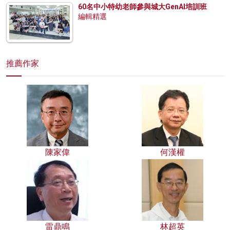
60名中小特幼老師參與城大GenAI培訓班
編輯精選
推薦作家
陳家偉
何漢權
雷鼎鳴
林超英