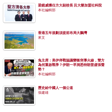
梁鏡威獲任方大副校長 呂大樂加盟社科院
本社編輯部
香港五年規劃須提前布局大鵬灣
來文
兔主席：美伊停戰協議變衝突導火線，雙方
為何重啟戰爭？伊朗一早洞悉特朗普虛張聲
勢？
本社編輯部
歷史給中國人一個公道
張建雄