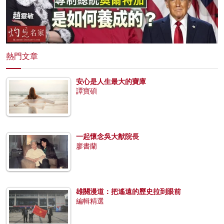
熱門文章
安心是人生最大的寶庫
譚寶碩
一起懷念吳大猷院長
廖書蘭
雄關漫道：把遙遠的歷史拉到眼前
編輯精選