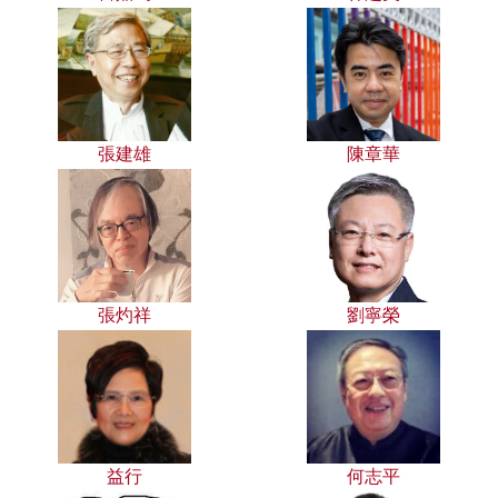
張建雄
陳章華
張灼祥
劉寧榮
益行
何志平