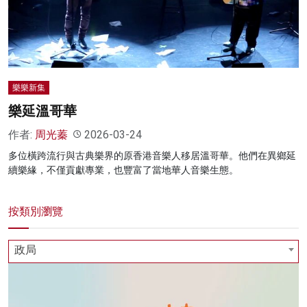
名家榜
灼見活動
關於我們
樂樂新集
樂延溫哥華
作者:
周光蓁
2026-03-24
多位橫跨流行與古典樂界的原香港音樂人移居溫哥華。他們在異鄉延
續樂緣，不僅貢獻專業，也豐富了當地華人音樂生態。
按類別瀏覽
政局