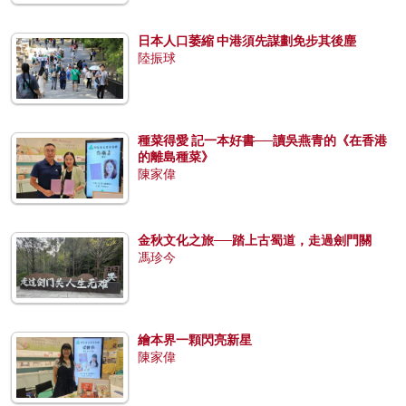
日本人口萎縮 中港須先謀劃免步其後塵
陸振球
種菜得愛 記一本好書──讀吳燕青的《在香港
的離島種菜》
陳家偉
金秋文化之旅──踏上古蜀道，走過劍門關
馮珍今
繪本界一顆閃亮新星
陳家偉