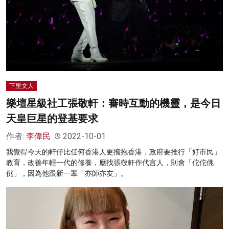
下里文人
樂壇星級社工張敬軒：審時互動的機靈，是今日
天皇巨星的登基要求
作者:
李偉民
2022-10-01
我覺得今天的軒仔比任何香港人更擁抱香港，政府要推行「好市民」
教育，改善年輕一代的修養，應找張敬軒作代言人，則會「佗佗佻
佻」，因為他跟新一輩「亦師亦友」。