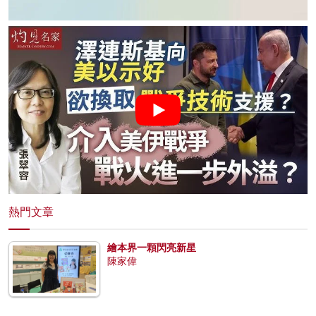
熱門文章
繪本界一顆閃亮新星
陳家偉