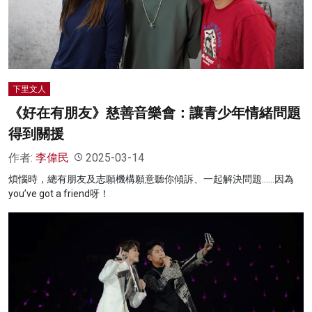
名家榜
灼見活動
關於我們
下里文人
《好在有朋友》慈善音樂會：讓青少年情緒問題
得到關援
作者:
李偉民
2025-03-14
煩惱時，總有朋友及志願機構願意聽你傾訴、一起解決問題……因為
you’ve got a friend呀！