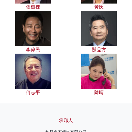
張樹槐
黃氏
李偉民
關品方
何志平
陳晴
承印人