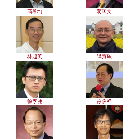
高希均
蔣匡文
林超英
譚寶碩
徐家健
徐俊祥