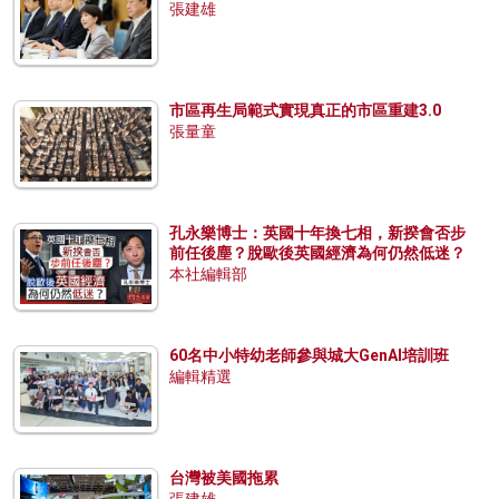
張建雄
市區再生局範式實現真正的市區重建3.0
張量童
孔永樂博士：英國十年換七相，新揆會否步
前任後塵？脫歐後英國經濟為何仍然低迷？
本社編輯部
60名中小特幼老師參與城大GenAI培訓班
編輯精選
台灣被美國拖累