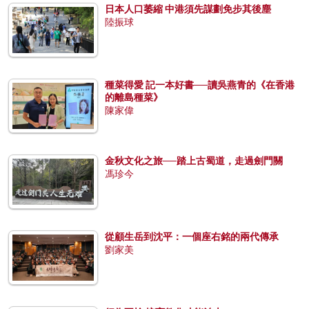
日本人口萎縮 中港須先謀劃免步其後塵
陸振球
種菜得愛 記一本好書──讀吳燕青的《在香港
的離島種菜》
陳家偉
金秋文化之旅──踏上古蜀道，走過劍門關
馮珍今
從顧生岳到沈平：一個座右銘的兩代傳承
劉家美