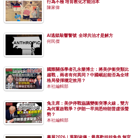
行為不檢 培育教化才能治本
陳家偉
AI逃獄敲響警號 全球共治才是解方
何民傑
國際關係學者孔永樂博士：將美伊衝突類比
越戰，兩者有何異同？中國崛起能否為全球
格局發揮穩定效用？
本社編輯部
兔主席：美伊停戰協議變衝突導火線，雙方
為何重啟戰爭？伊朗一早洞悉特朗普虛張聲
勢？
本社編輯部
書展2026｜葉劉淑儀：最喜歡姐姐角色 無官