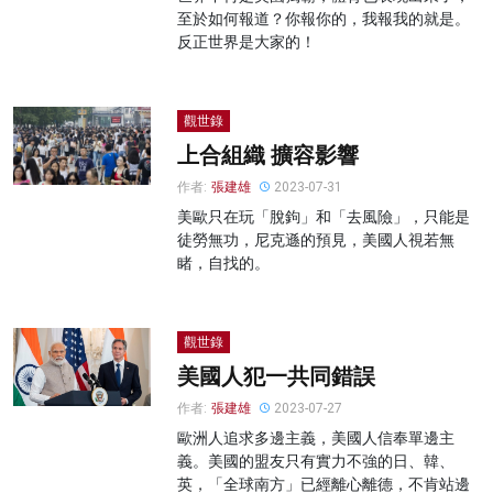
至於如何報道？你報你的，我報我的就是。
反正世界是大家的！
觀世錄
上合組織 擴容影響
作者:
張建雄
2023-07-31
美歐只在玩「脫鉤」和「去風險」，只能是
徒勞無功，尼克遜的預見，美國人視若無
睹，自找的。
觀世錄
美國人犯一共同錯誤
作者:
張建雄
2023-07-27
歐洲人追求多邊主義，美國人信奉單邊主
義。美國的盟友只有實力不強的日、韓、
英，「全球南方」已經離心離德，不肯站邊