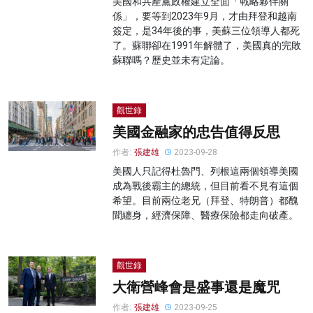
美國和共產黨政權建立全面「戰略夥伴關
係」，要等到2023年9月，才由拜登和越南
簽定，是34年後的事，美蘇三位領導人都死
了。蘇聯卻在1991年解體了，美國真的完敗
蘇聯嗎？歷史並未有定論。
觀世錄
美國金融家的忠告值得反思
作者:
張建雄
2023-09-28
美國人只記得杜魯門、列根這兩個領導美國
成為戰後霸主的總統，但目前看不見有這個
希望。目前兩位老兄（拜登、特朗普）都醜
聞纏身，經濟保障、醫療保險都走向破產。
觀世錄
大衛營峰會是盛事還是魔咒
作者:
張建雄
2023-09-25