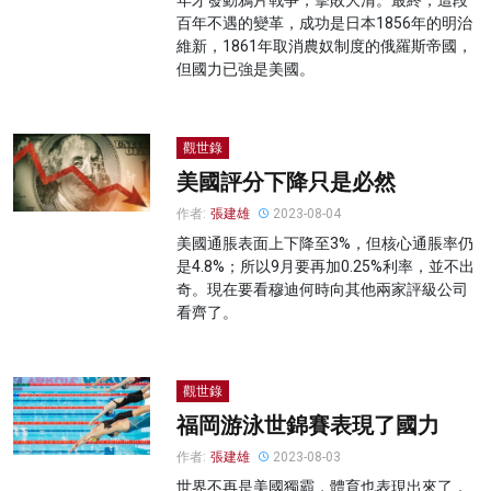
年才發動鴉片戰爭，擊敗大清。最終，這段
百年不遇的變革，成功是日本1856年的明治
維新，1861年取消農奴制度的俄羅斯帝國，
但國力已強是美國。
觀世錄
美國評分下降只是必然
作者:
張建雄
2023-08-04
美國通脹表面上下降至3%，但核心通脹率仍
是4.8%；所以9月要再加0.25%利率，並不出
奇。現在要看穆迪何時向其他兩家評級公司
看齊了。
觀世錄
福岡游泳世錦賽表現了國力
作者:
張建雄
2023-08-03
世界不再是美國獨霸，體育也表現出來了，