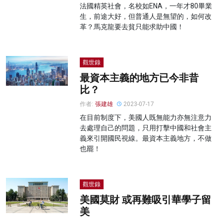
法國精英社會，名校如ENA，一年才80畢業
生，前途大好，但普通人是無望的，如何改
革？馬克龍要去貧只能求助中國！
觀世錄
最資本主義的地方已今非昔
比？
作者:
張建雄
2023-07-17
在目前制度下，美國人既無能力亦無注意力
去處理自己的問題，只用打擊中國和社會主
義來引開國民視線。最資本主義地方，不做
也罷！
觀世錄
美國莫財 或再難吸引華學子留
美