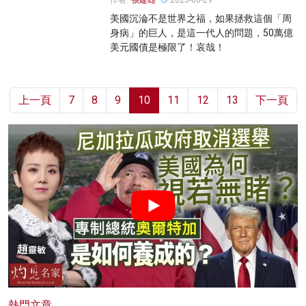
作者:
張建雄
2023-06-29
美國沉淪不是世界之福，如果拯救這個「周
身病」的巨人，是這一代人的問題，50萬億
美元國債是極限了！哀哉！
上一頁
7
8
9
10
11
12
13
下一頁
熱門文章