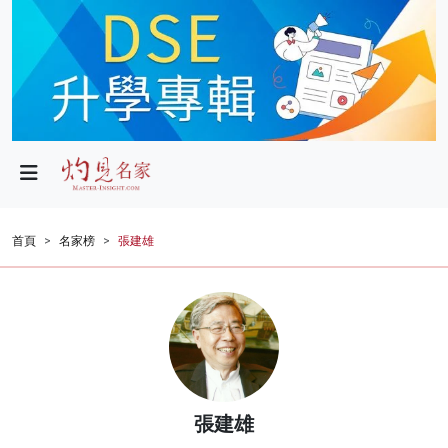
政局
教育
文化
財經
首頁
名家榜
張建雄
生活
健康
商業
科技
張建雄
影片