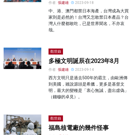
作者:
張建雄
2023-09-18
中、港、澳門都禁日本海產，台灣成為大買
家則是必然的！台灣又怎敢禁日本產品？台
灣人什麼都敢吃，已是世界聞名，不亦哀
哉。
觀世錄
多極文明誕辰在2023年8月
作者:
張建雄
2023-09-14
西方文明只是過去500年的霸主，由歐洲傳
到美國，雖說源頭是希臘，更多是基督文
明，最大的變種是「衷心無誠，盡出虛偽」
（錢穆的卓見）。
觀世錄
福島核電廠的幾件怪事