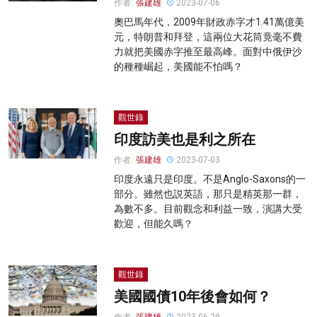
作者:
張建雄
2023-07-06
奧巴馬年代，2009年財政赤字才1.41萬億美
元，特朗普和拜登，這兩位大花筒竟毫不費
力就把美國赤字推至最高峰。面對中俄伊沙
的種種崛起，美國能不怕嗎？
觀世錄
印度訪美也是利之所在
作者:
張建雄
2023-07-03
印度永遠只是印度。不是Anglo-Saxons的一
部分。雖然也説英語，那只是精英那一群，
為數不多。目前觀念和利益一致，演講大受
歡迎，但能久嗎？
觀世錄
美國國債10年後會如何？