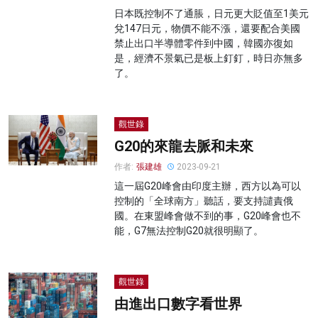
日本既控制不了通脹，日元更大貶值至1美元
兌147日元，物價不能不漲，還要配合美國
禁止出口半導體零件到中國，韓國亦復如
是，經濟不景氣已是板上釘釘，時日亦無多
了。
觀世錄
G20的來龍去脈和未來
作者:
張建雄
2023-09-21
這一屆G20峰會由印度主辦，西方以為可以
控制的「全球南方」聽話，要支持譴責俄
國。在東盟峰會做不到的事，G20峰會也不
能，G7無法控制G20就很明顯了。
觀世錄
由進出口數字看世界