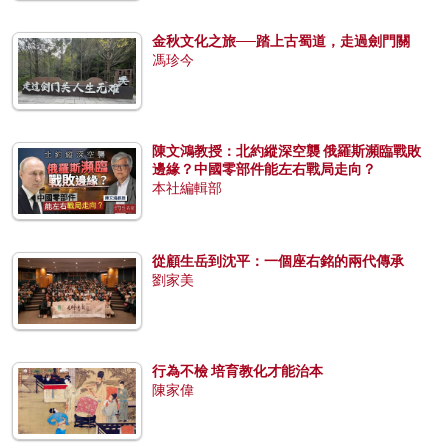
金秋文化之旅──踏上古蜀道，走過劍門關
馮珍今
陳文鴻教授：北約縱深空襲 俄羅斯瀕臨戰敗
邊緣？中國零部件能左右戰局走向？
本社編輯部
從顧生岳到沈平：一個座右銘的兩代傳承
劉家美
行為不檢 培育教化才能治本
陳家偉