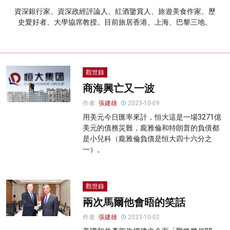
資深銀行家、資深政經評論人、紅酒鑒賞人、旅遊美食作家、歷
名家榜
史愛好者、大學協席教授。目前旅居香港、上海、巴黎三地。
灼見活動
關於我們
觀世錄
商海興亡又一波
作者:
張建雄
2023-10-09
用美元今日匯率來計，恒大這是一場3271億
美元的債務災難，龐雅倫和特朗普的負債都
是小兒科（龐雅倫負債是恒大四十六分之
一）。
觀世錄
兩次馬爾他會晤的笑話
作者:
張建雄
2023-10-02