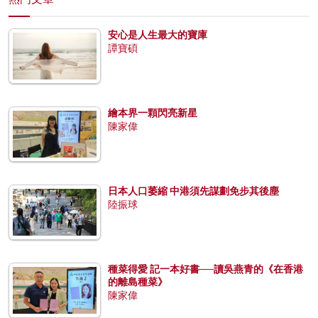
安心是人生最大的寶庫
譚寶碩
繪本界一顆閃亮新星
陳家偉
日本人口萎縮 中港須先謀劃免步其後塵
陸振球
種菜得愛 記一本好書──讀吳燕青的《在香港
的離島種菜》
陳家偉