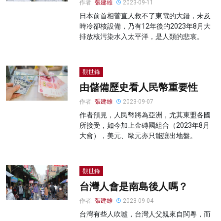
作者:
張建雄
2023-09-11
日本前首相菅直人救不了東電的大錯，未及
時冷卻核設備，乃有12年後的2023年8月大
排放核污染水入太平洋，是人類的悲哀。
觀世錄
由儲備歷史看人民幣重要性
作者:
張建雄
2023-09-07
作者預見，人民幣將為亞洲，尤其東盟各國
所接受，如今加上金磚國組合（2023年8月
大會），美元、歐元亦只能讓出地盤。
觀世錄
台灣人會是南島後人嗎？
作者:
張建雄
2023-09-04
台灣有些人吹噓，台灣人父親來自閩粵，而