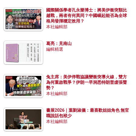
國際關係學者孔永樂博士：將美伊衝突類比
越戰，兩者有何異同？中國崛起能否為全球
格局發揮穩定效用？
本社編輯部
葛亮：見南山
編輯精選
兔主席：美伊停戰協議變衝突導火線，雙方
為何重啟戰爭？伊朗一早洞悉特朗普虛張聲
勢？
本社編輯部
書展2026｜葉劉淑儀：最喜歡姐姐角色 無官
職說話包袱少
本社編輯部