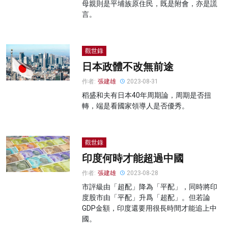
母親則是平埔族原住民，既是附會，亦是謊
言。
觀世錄
日本政體不改無前途
作者:
張建雄
2023-08-31
稻盛和夫有日本40年周期論，周期是否扭
轉，端是看國家領導人是否優秀。
觀世錄
印度何時才能超過中國
作者:
張建雄
2023-08-28
市評級由「超配」降為「平配」，同時將印
度股市由「平配」升爲「超配」。但若論
GDP金額，印度還要用很長時間才能追上中
國。