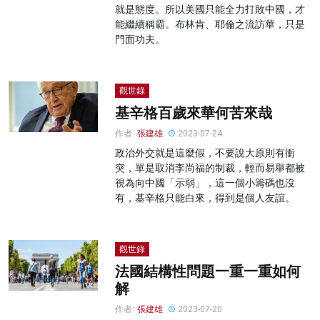
就是態度。所以美國只能全力打敗中國，才
能繼續稱霸。布林肯、耶倫之流訪華，只是
門面功夫。
觀世錄
基辛格百歲來華何苦來哉
作者:
張建雄
2023-07-24
政治外交就是這麼假，不要說大原則有衝
突，單是取消李尚福的制裁，輕而易舉都被
視為向中國「示弱」，這一個小籌碼也沒
有，基辛格只能白來，得到是個人友誼。
觀世錄
法國結構性問題一重一重如何
解
作者:
張建雄
2023-07-20