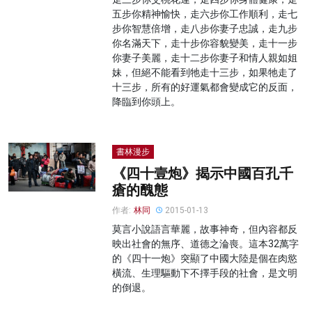
五步你精神愉快，走六步你工作順利，走七
步你智慧倍增，走八步你妻子忠誠，走九步
你名滿天下，走十步你容貌變美，走十一步
你妻子美麗，走十二步你妻子和情人親如姐
妹，但絕不能看到牠走十三步，如果牠走了
十三步，所有的好運氣都會變成它的反面，
降臨到你頭上。
書林漫步
《四十壹炮》揭示中國百孔千
瘡的醜態
作者:
林同
2015-01-13
莫言小說語言華麗，故事神奇，但內容都反
映出社會的無序、道德之淪喪。這本32萬字
的《四十一炮》突顯了中國大陸是個在肉慾
橫流、生理驅動下不擇手段的社會，是文明
的倒退。