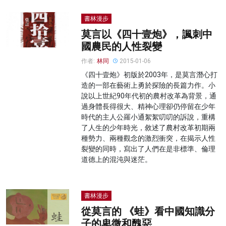
書林漫步
莫言以《四十壹炮》，諷刺中
國農民的人性裂變
作者:
林同
2015-01-06
《四十壹炮》初版於2003年，是莫言潛心打
造的一部在藝術上勇於探險的長篇力作。小
說以上世紀90年代初的農村改革為背景，通
過身體長得很大、精神心理卻仍停留在少年
時代的主人公羅小通絮絮叨叨的訴說，重構
了人生的少年時光，敘述了農村改革初期兩
種勢力、兩種觀念的激烈衝突，在揭示人性
裂變的同時，寫出了人們在是非標準、倫理
道德上的混沌與迷茫。
書林漫步
從莫言的 《蛙》看中國知識分
子的卑微和醜惡