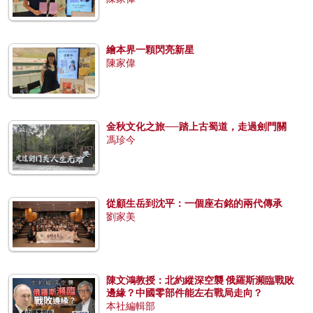
繪本界一顆閃亮新星
陳家偉
金秋文化之旅──踏上古蜀道，走過劍門關
馮珍今
從顧生岳到沈平：一個座右銘的兩代傳承
劉家美
陳文鴻教授：北約縱深空襲 俄羅斯瀕臨戰敗
邊緣？中國零部件能左右戰局走向？
本社編輯部