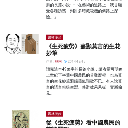
膺的長篇小說⋯⋯在藝術的道路上，我甘願
受各種誘惑，到許多暗藏殺機的斜路上探
險。」
書林漫步
《生死疲勞》盡顯莫言的生花
妙筆
作者:
林同
2014-12-15
讀完這本49萬字的長篇小說，讀者當可明瞭
上世紀下半葉中國農民的苦難歷程，也為莫
言的生花妙筆迴腸蕩氣讚歎不已。有人說莫
言的語言粗糙生澀、修辭效果呆板，實屬偏
見。
書林漫步
從《生死疲勞》看中國農民的