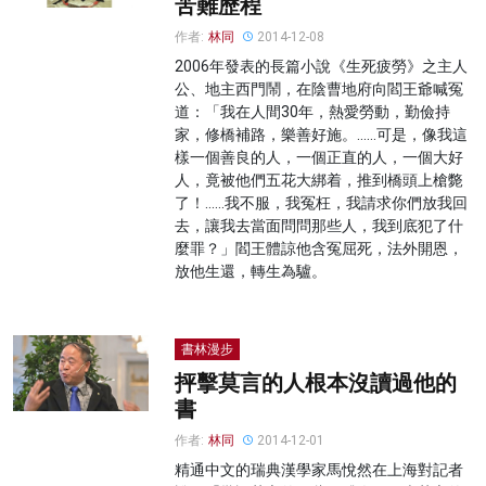
苦難歷程
作者:
林同
2014-12-08
2006年發表的長篇小說《生死疲勞》之主人
公、地主西門鬧，在陰曹地府向閻王爺喊冤
道：「我在人間30年，熱愛勞動，勤儉持
家，修橋補路，樂善好施。……可是，像我這
樣一個善良的人，一個正直的人，一個大好
人，竟被他們五花大綁着，推到橋頭上槍斃
了！……我不服，我冤枉，我請求你們放我回
去，讓我去當面問問那些人，我到底犯了什
麼罪？」閻王體諒他含冤屈死，法外開恩，
放他生還，轉生為驢。
書林漫步
抨擊莫言的人根本沒讀過他的
書
作者:
林同
2014-12-01
精通中文的瑞典漢學家馬悅然在上海對記者