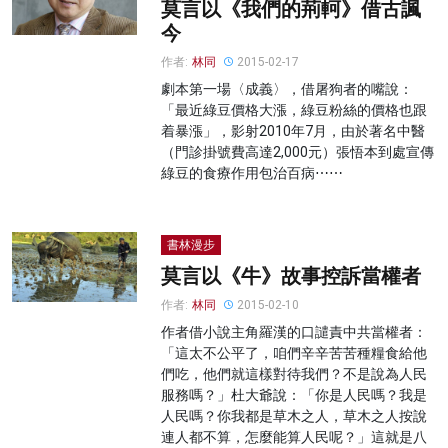
莫言以《我們的荊軻》借古諷
今
作者:
林同
2015-02-17
劇本第一場〈成義〉，借屠狗者的嘴說：
「最近綠豆價格大漲，綠豆粉絲的價格也跟
着暴漲」，影射2010年7月，由於著名中醫
（門診掛號費高達2,000元）張悟本到處宣傳
綠豆的食療作用包治百病⋯⋯
書林漫步
莫言以《牛》故事控訴當權者
作者:
林同
2015-02-10
作者借小說主角羅漢的口譴責中共當權者：
「這太不公平了，咱們辛辛苦苦種糧食給他
們吃，他們就這樣對待我們？不是說為人民
服務嗎？」杜大爺說：「你是人民嗎？我是
人民嗎？你我都是草木之人，草木之人按說
連人都不算，怎麼能算人民呢？」這就是八