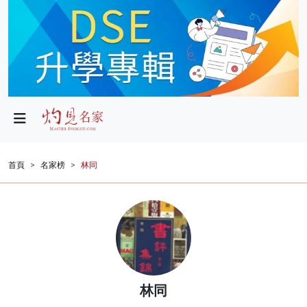
政局
教育
文化
財經
首頁
名家榜
林同
生活
健康
商業
科技
林同
影片