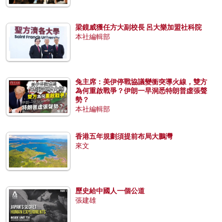
梁鏡威獲任方大副校長 呂大樂加盟社科院
本社編輯部
兔主席：美伊停戰協議變衝突導火線，雙方
為何重啟戰爭？伊朗一早洞悉特朗普虛張聲
勢？
本社編輯部
香港五年規劃須提前布局大鵬灣
來文
歷史給中國人一個公道
張建雄