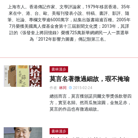
上海市人。香港傳記作家、文學評論家，1979年移居香港。35年
名家榜
來在中、港、台、歐、美報刊發表小說、特稿、書評、影評、隨
筆、社論、專欄文學逾6000萬字，結集出版書籍逾百種。2005年
灼見活動
7月榮獲美國萬人傑基金會第十三屆新聞文化獎；2013年，其譯
註的《張發奎上將回憶錄》榮獲725萬新華網網民一人一票選舉
關於我們
為「2012年影響力圖書」傳記類第三名。
書林漫步
莫言名著微過細故，瑕不掩瑜
作者:
林同
2015-02-24
總括而言，莫言獲頒諾貝爾文學獎係飲譽四
方，實至名歸。然而瓜無滾圓，金無足赤，
莫言的作品也有微過細故。
書林漫步