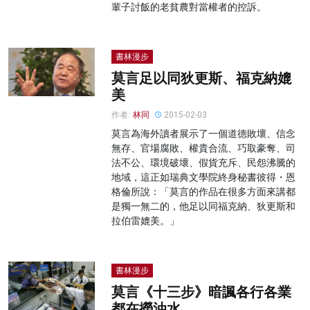
輩子討飯的老貧農對當權者的控訴。
書林漫步
莫言足以同狄更斯、福克納媲
美
作者:
林同
2015-02-03
莫言為海外讀者展示了一個道德敗壞、信念
無存、官場腐敗、權貴合流、巧取豪奪、司
法不公、環境破壞、假貨充斥、民怨沸騰的
地域，這正如瑞典文學院終身秘書彼得・恩
格倫所說：「莫言的作品在很多方面來講都
是獨一無二的，他足以同福克納、狄更斯和
拉伯雷媲美。」
書林漫步
莫言《十三步》暗諷各行各業
都在撈油水