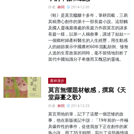
作者:
林同
2014-12-30
《蛙》是莫言醞釀十多年，筆耕四載，三易
其稿潛心創作的第十一部長篇小說。這部觸
及國人靈魂最痛處的長篇力作跟莫言的諸多
長篇一樣，以第一人稱敘事，講述了姑姑——
一個鄉村婦產科醫生的人生經歷，用生動感
人的細節展示中國農村60年混亂顛倒、慘無
人道的生育政策的同時，毫不留情地剖析了
當代中國知識分子卑微而又醜惡的靈魂。
書林漫步
莫言無懼題材敏感，撰寫《天
堂蒜薹之歌》
作者:
林同
2014-12-23
莫言用他的筆，記下了這麼一個悲慘的故
事，他在新版後記中說：「19年前的一件極
具爆炸性的事件，促使我放下正在創作的家
族小說，用了35天時間，寫出了這部義憤填