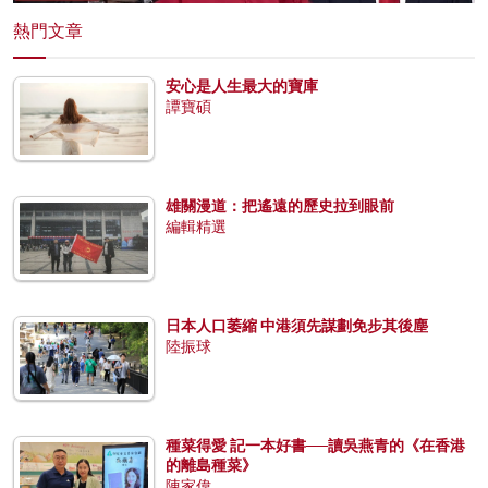
熱門文章
安心是人生最大的寶庫
譚寶碩
雄關漫道：把遙遠的歷史拉到眼前
編輯精選
日本人口萎縮 中港須先謀劃免步其後塵
陸振球
種菜得愛 記一本好書──讀吳燕青的《在香港
的離島種菜》
陳家偉