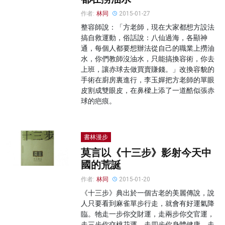
作者:
林同
2015-01-27
整容師說：「方老師，現在大家都想方設法
搞自救運動，俗話說：八仙過海，各顯神
通，每個人都要想辦法從自己的職業上撈油
水，你們教師沒油水，只能搞換容術，你去
上班，讓赤球去做買賣賺錢。」改換容貌的
手術在廚房裏進行，李玉嬋把方老師的單眼
皮割成雙眼皮，在鼻樑上添了一道酷似張赤
球的疤痕。
書林漫步
莫言以《十三步》影射今天中
國的荒誕
作者:
林同
2015-01-20
《十三步》典出於一個古老的美麗傳說，說
人只要看到麻雀單步行走，就會有好運氣降
臨。牠走一步你交財運，走兩步你交官運，
走三步你交桃花運，走四步你身體健康，走