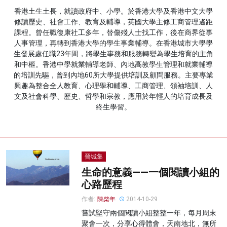
香港土生土長，就讀政府中、小學。於香港大學及香港中文大學
名家榜
修讀歷史、社會工作、教育及輔導，英國大學主修工商管理遙距
課程。曾任職復康社工多年，替傷殘人士找工作，後在商界從事
灼見活動
人事管理，再轉到香港大學的學生事業輔導。在香港城市大學學
生發展處任職23年間，將學生事務和服務轉變為學生培育的主角
關於我們
和中樞。香港中學就業輔導老師、內地高教學生管理和就業輔導
的培訓先驅，曾到內地60所大學提供培訓及顧問服務。主要專業
興趣為整合全人教育、心理學和輔導、工商管理、領袖培訓、人
文及社會科學、歷史、哲學和宗教，應用於年輕人的培育成長及
終生學習。
晉城集
生命的意義——一個閱讀小組的
心路歷程
作者:
陳棨年
2014-10-29
嘗試堅守兩個閱讀小組整整一年，每月周末
聚會一次，分享心得體會，天南地北，無所