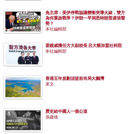
兔主席：美伊停戰協議變衝突導火線，雙方
為何重啟戰爭？伊朗一早洞悉特朗普虛張聲
勢？
本社編輯部
梁鏡威獲任方大副校長 呂大樂加盟社科院
本社編輯部
香港五年規劃須提前布局大鵬灣
來文
歷史給中國人一個公道
張建雄