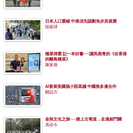
日本人口萎縮 中港須先謀劃免步其後塵
陸振球
種菜得愛 記一本好書──讀吳燕青的《在香港
的離島種菜》
陳家偉
AI發展美國搞小院高牆 中國推多邊合作
關品方
金秋文化之旅──踏上古蜀道，走過劍門關
馮珍今