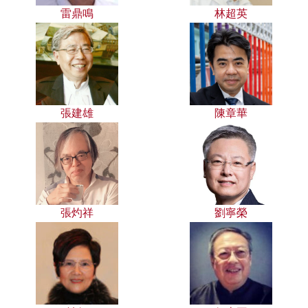
雷鼎鳴
林超英
張建雄
陳章華
張灼祥
劉寧榮