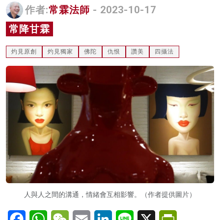
作者:
常霖法師
- 2023-10-17
名家榜
常降甘霖
灼見活動
灼見原創
灼見獨家
佛陀
仇恨
讚美
四攝法
關於我們
人與人之間的溝通，情緒會互相影響。（作者提供圖片）
Facebook
WhatsApp
WeChat
Email
LinkedIn
Line
X
PrintFriendl