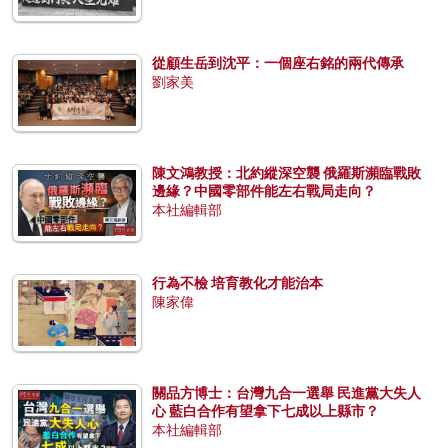
從顧生岳到沈平：一個座右銘的兩代傳承
劉家美
陳文鴻教授：北約縱深空襲 俄羅斯瀕臨戰敗
邊緣？中國零部件能左右戰局走向？
本社編輯部
行為不檢 培育教化才能治本
陳家偉
關品方博士：台灣九合一選舉 民進黨大失人
心 藍白合作有望拿下七成以上縣市？
本社編輯部