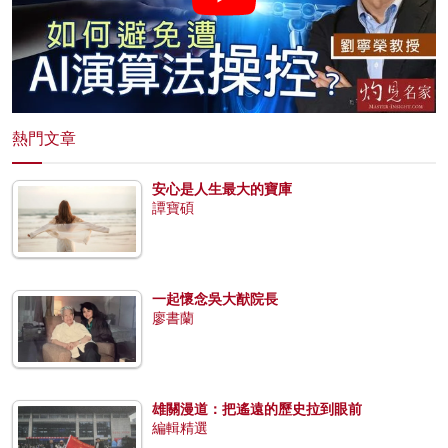
熱門文章
安心是人生最大的寶庫
譚寶碩
一起懷念吳大猷院長
廖書蘭
雄關漫道：把遙遠的歷史拉到眼前
編輯精選