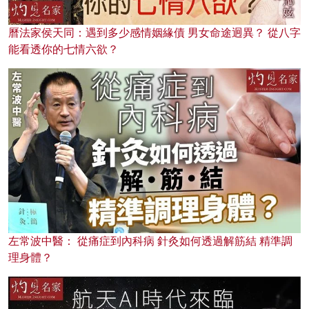
曆法家侯天同：遇到多少感情姻緣債 男女命途迥異？ 從八字
能看透你的七情六欲？
左常波中醫： 從痛症到內科病 針灸如何透過解筋結 精準調
理身體？