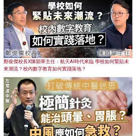
鄭俊傑校長X陳穎華主任：航天AI時代來臨 學校如何緊貼未
來潮流？校內數字教育如何實踐落地？