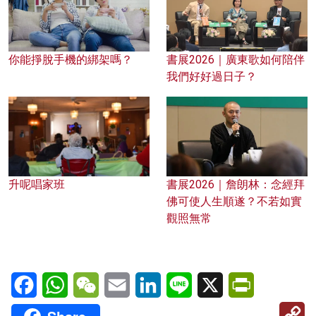
你能掙脫手機的綁架嗎？
書展2026｜廣東歌如何陪伴
我們好好過日子？
升呢唱家班
書展2026｜詹朗林：念經拜
佛可使人生順遂？不若如實
觀照無常
Facebook
WhatsApp
WeChat
Email
LinkedIn
Line
X
PrintFriendl
C