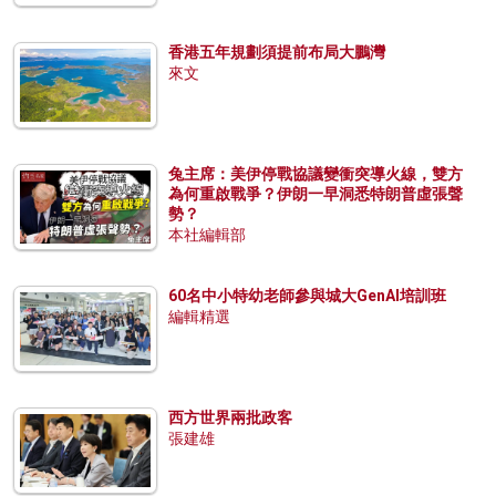
香港五年規劃須提前布局大鵬灣
來文
兔主席：美伊停戰協議變衝突導火線，雙方
為何重啟戰爭？伊朗一早洞悉特朗普虛張聲
勢？
本社編輯部
60名中小特幼老師參與城大GenAI培訓班
編輯精選
西方世界兩批政客
張建雄