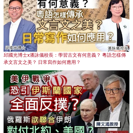
邱國光博士x潘詠儀校長：學習古文有何意義？ 粵語怎樣傳
承文言文之美？ 日常寫作如何應用？