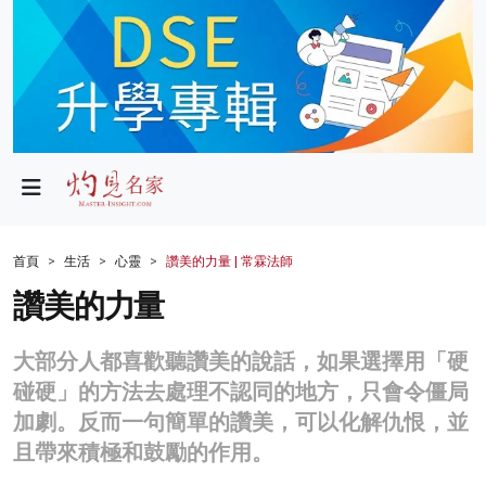
政局
教育
文化
財經
首頁
生活
心靈
讚美的力量 | 常霖法師
生活
讚美的力量
健康
大部分人都喜歡聽讚美的說話，如果選擇用「硬
商業
碰硬」的方法去處理不認同的地方，只會令僵局
加劇。反而一句簡單的讚美，可以化解仇恨，並
科技
且帶來積極和鼓勵的作用。
影片