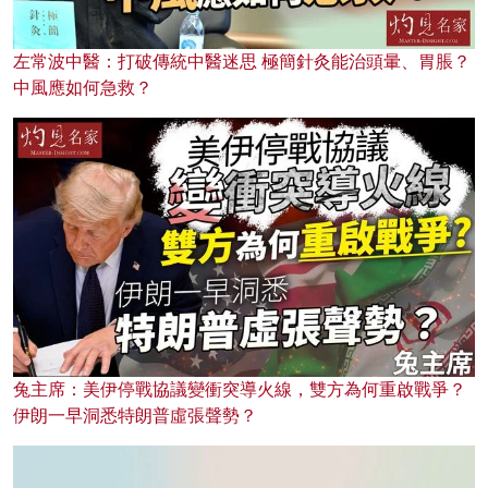
左常波中醫：打破傳統中醫迷思 極簡針灸能治頭暈、胃脹？
中風應如何急救？
兔主席：美伊停戰協議變衝突導火線，雙方為何重啟戰爭？
伊朗一早洞悉特朗普虛張聲勢？