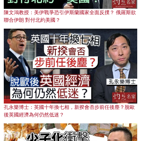
陳文鴻教授：美伊戰爭恐引伊斯蘭國家全面反撲？ 俄羅斯欲
聯合伊朗 對付北約美國？
孔永樂博士：英國十年換七相，新揆會否步前任後塵？脫歐
後英國經濟為何仍然低迷？