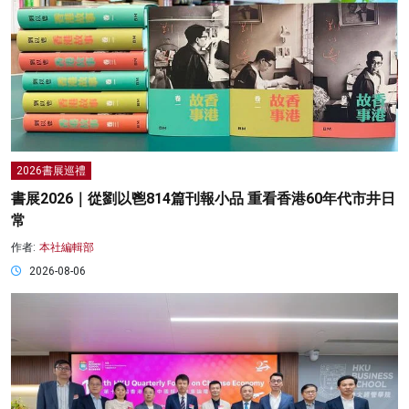
2026書展巡禮
書展2026｜從劉以鬯814篇刊報小品 重看香港60年代市井日
常
作者:
本社編輯部
2026-08-06