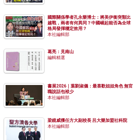
國際關係學者孔永樂博士：將美伊衝突類比
越戰，兩者有何異同？中國崛起能否為全球
格局發揮穩定效用？
本社編輯部
葛亮：見南山
編輯精選
書展2026｜葉劉淑儀：最喜歡姐姐角色 無官
職說話包袱少
本社編輯部
梁鏡威獲任方大副校長 呂大樂加盟社科院
本社編輯部