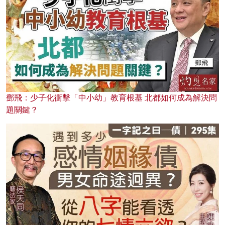
鄧飛：少子化衝擊「中小幼」教育根基 北都如何成為解決問
題關鍵？