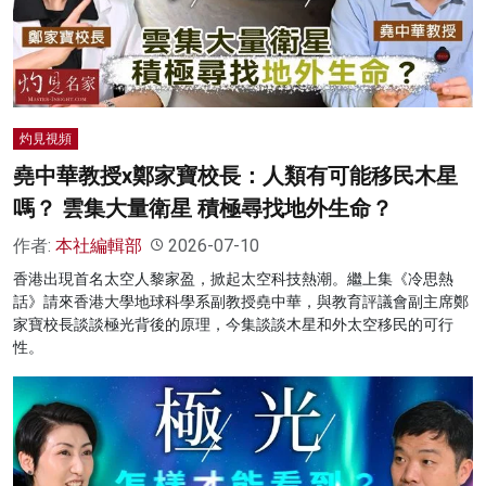
名家榜
灼見活動
關於我們
灼見視頻
堯中華教授x鄭家寶校長：人類有可能移民木星
嗎？ 雲集大量衛星 積極尋找地外生命？
作者:
本社編輯部
2026-07-10
香港出現首名太空人黎家盈，掀起太空科技熱潮。繼上集《冷思熱
話》請來香港大學地球科學系副教授堯中華，與教育評議會副主席鄭
家寶校長談談極光背後的原理，今集談談木星和外太空移民的可行
性。