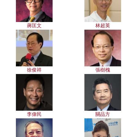
蔣匡文
林超英
徐俊祥
張樹槐
李偉民
關品方