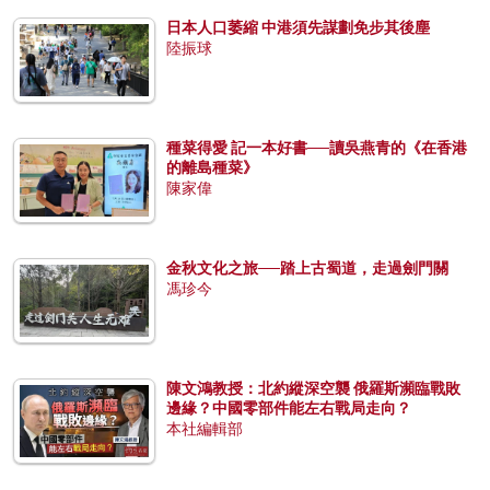
日本人口萎縮 中港須先謀劃免步其後塵
陸振球
種菜得愛 記一本好書──讀吳燕青的《在香港
的離島種菜》
陳家偉
金秋文化之旅──踏上古蜀道，走過劍門關
馮珍今
陳文鴻教授：北約縱深空襲 俄羅斯瀕臨戰敗
邊緣？中國零部件能左右戰局走向？
本社編輯部