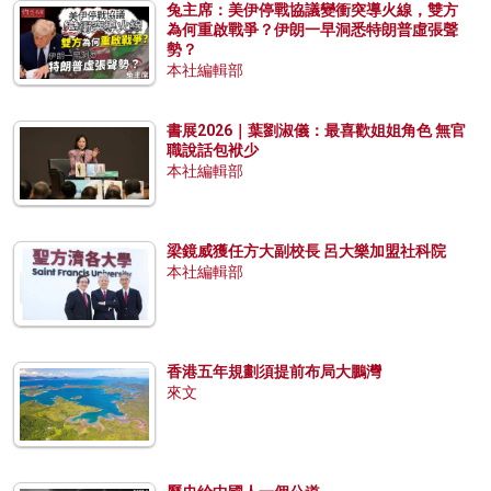
兔主席：美伊停戰協議變衝突導火線，雙方
為何重啟戰爭？伊朗一早洞悉特朗普虛張聲
勢？
本社編輯部
書展2026｜葉劉淑儀：最喜歡姐姐角色 無官
職說話包袱少
本社編輯部
梁鏡威獲任方大副校長 呂大樂加盟社科院
本社編輯部
香港五年規劃須提前布局大鵬灣
來文