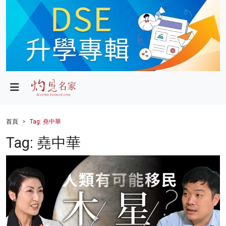
政局
教育
文化
財經
首頁
Tag: 堯中華
生活
Tag: 堯中華
健康
商業
科技
影片