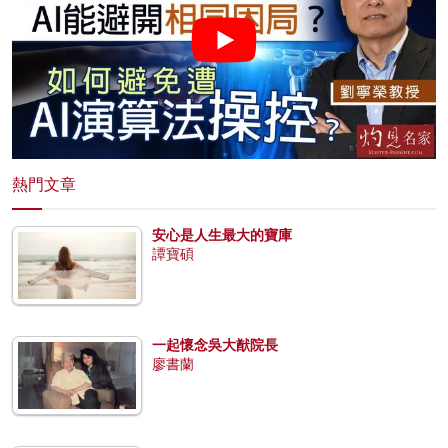
熱門文章
安心是人生最大的寶庫
譚寶碩
一起懷念吳大猷院長
廖書蘭