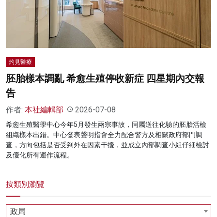
名家榜
灼見活動
關於我們
灼見醫療
胚胎樣本調亂 希愈生殖停收新症 四星期內交報
告
作者:
本社編輯部
2026-07-08
希愈生殖醫學中心今年5月發生兩宗事故，同屬送往化驗的胚胎活檢
組織樣本出錯。中心發表聲明指會全力配合警方及相關政府部門調
查，方向包括是否受到外在因素干擾，並成立內部調查小組仔細檢討
及優化所有運作流程。
按類別瀏覽
政局