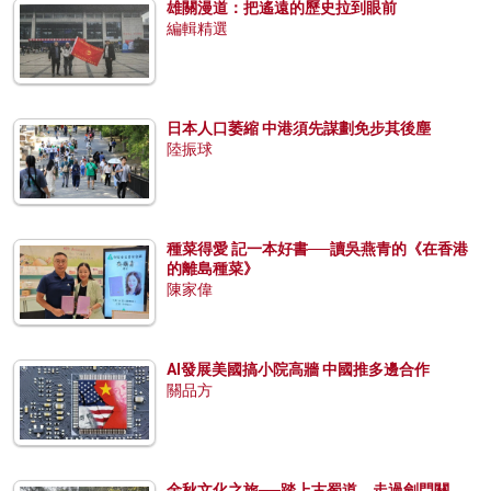
雄關漫道：把遙遠的歷史拉到眼前
編輯精選
日本人口萎縮 中港須先謀劃免步其後塵
陸振球
種菜得愛 記一本好書──讀吳燕青的《在香港
的離島種菜》
陳家偉
AI發展美國搞小院高牆 中國推多邊合作
關品方
金秋文化之旅──踏上古蜀道，走過劍門關