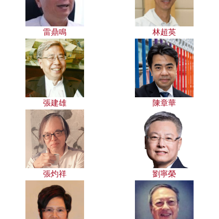
雷鼎鳴
林超英
張建雄
陳章華
張灼祥
劉寧榮