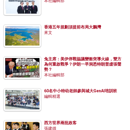
本社編輯部
香港五年規劃須提前布局大鵬灣
來文
兔主席：美伊停戰協議變衝突導火線，雙方
為何重啟戰爭？伊朗一早洞悉特朗普虛張聲
勢？
本社編輯部
60名中小特幼老師參與城大GenAI培訓班
編輯精選
西方世界兩批政客
張建雄