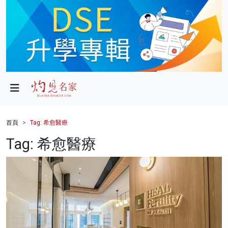
政局
教育
文化
財經
首頁
Tag: 希愈醫療
生活
Tag: 希愈醫療
健康
商業
科技
影片