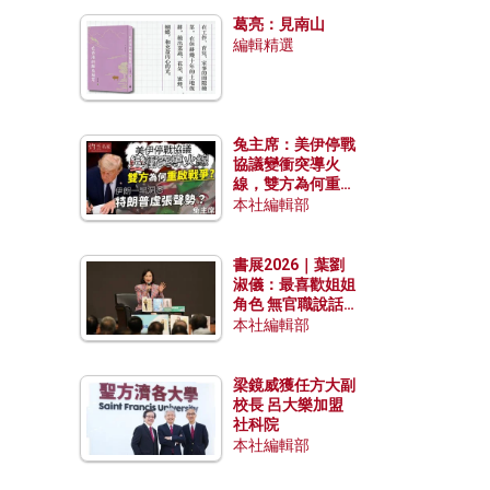
發揮穩定效用？
葛亮：見南山
編輯精選
兔主席：美伊停戰
協議變衝突導火
線，雙方為何重啟
戰爭？伊朗一早洞
本社編輯部
悉特朗普虛張聲
勢？
書展2026｜葉劉
淑儀：最喜歡姐姐
角色 無官職說話
包袱少
本社編輯部
梁鏡威獲任方大副
校長 呂大樂加盟
社科院
本社編輯部