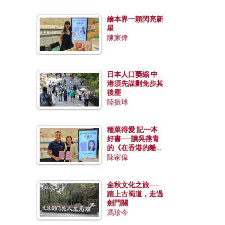
繪本界一顆閃亮新
星
陳家偉
日本人口萎縮 中
港須先謀劃免步其
後塵
陸振球
種菜得愛 記一本
好書──讀吳燕青
的《在香港的離島
種菜》
陳家偉
金秋文化之旅──
踏上古蜀道，走過
劍門關
馮珍今