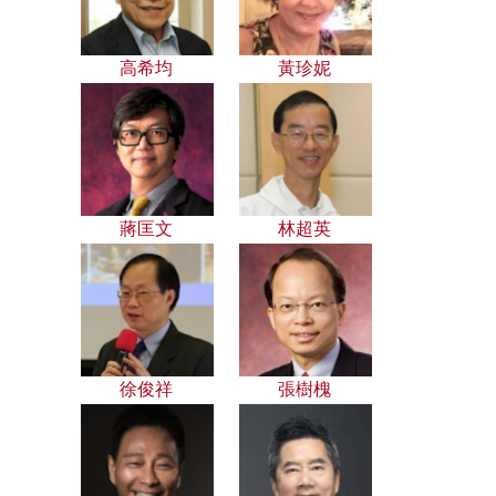
高希均
黃珍妮
蔣匡文
林超英
徐俊祥
張樹槐