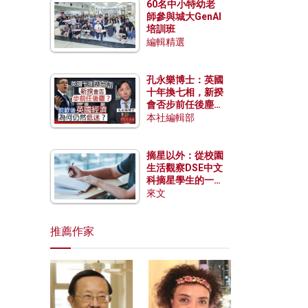
60名中小特幼老
師參與城大GenAI
培訓班
編輯精選
孔永樂博士：英國
十年換七相，新揆
會否步前任後塵？
脫歐後英國經濟為
本社編輯部
何仍然低迷？
摘星以外：從校園
生活觀察DSE中文
科摘星學生的一點
特質
來文
推薦作家