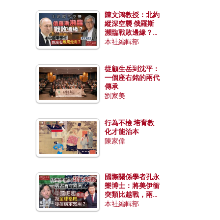
陳文鴻教授：北約
縱深空襲 俄羅斯
瀕臨戰敗邊緣？中
國零部件能左右戰
本社編輯部
局走向？
從顧生岳到沈平：
一個座右銘的兩代
傳承
劉家美
行為不檢 培育教
化才能治本
陳家偉
國際關係學者孔永
樂博士：將美伊衝
突類比越戰，兩者
有何異同？中國崛
本社編輯部
起能否為全球格局