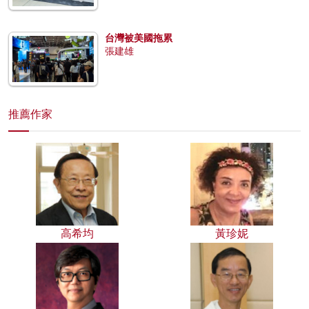
台灣被美國拖累
張建雄
推薦作家
高希均
黃珍妮