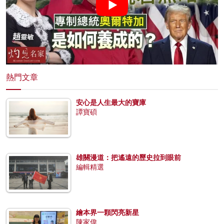
熱門文章
安心是人生最大的寶庫
譚寶碩
雄關漫道：把遙遠的歷史拉到眼前
編輯精選
繪本界一顆閃亮新星
陳家偉