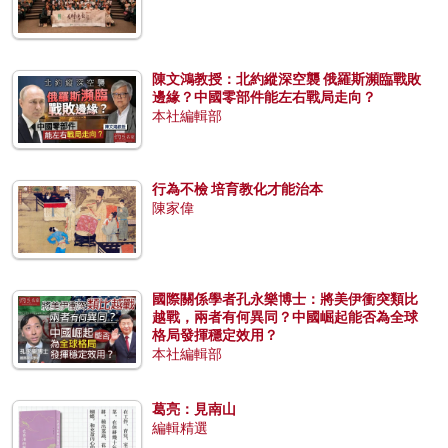
陳文鴻教授：北約縱深空襲 俄羅斯瀕臨戰敗
邊緣？中國零部件能左右戰局走向？
本社編輯部
行為不檢 培育教化才能治本
陳家偉
國際關係學者孔永樂博士：將美伊衝突類比
越戰，兩者有何異同？中國崛起能否為全球
格局發揮穩定效用？
本社編輯部
葛亮：見南山
編輯精選