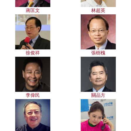
蔣匡文
林超英
徐俊祥
張樹槐
李偉民
關品方