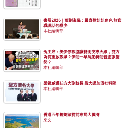
書展2026｜葉劉淑儀：最喜歡姐姐角色 無官
職說話包袱少
本社編輯部
兔主席：美伊停戰協議變衝突導火線，雙方
為何重啟戰爭？伊朗一早洞悉特朗普虛張聲
勢？
本社編輯部
梁鏡威獲任方大副校長 呂大樂加盟社科院
本社編輯部
香港五年規劃須提前布局大鵬灣
來文