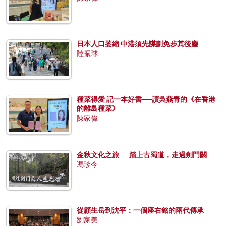
日本人口萎縮 中港須先謀劃免步其後塵
陸振球
種菜得愛 記一本好書──讀吳燕青的《在香港
的離島種菜》
陳家偉
金秋文化之旅──踏上古蜀道，走過劍門關
馮珍今
從顧生岳到沈平：一個座右銘的兩代傳承
劉家美