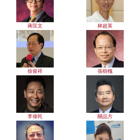
蔣匡文
林超英
徐俊祥
張樹槐
李偉民
關品方