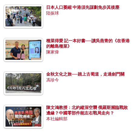
日本人口萎縮 中港須先謀劃免步其後塵
陸振球
種菜得愛 記一本好書──讀吳燕青的《在香港
的離島種菜》
陳家偉
金秋文化之旅──踏上古蜀道，走過劍門關
馮珍今
陳文鴻教授：北約縱深空襲 俄羅斯瀕臨戰敗
邊緣？中國零部件能左右戰局走向？
本社編輯部