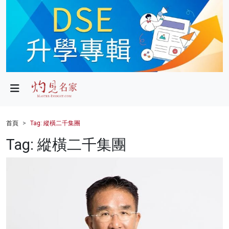
政局
教育
文化
財經
首頁
Tag: 縱橫二千集團
生活
Tag: 縱橫二千集團
健康
商業
科技
影片