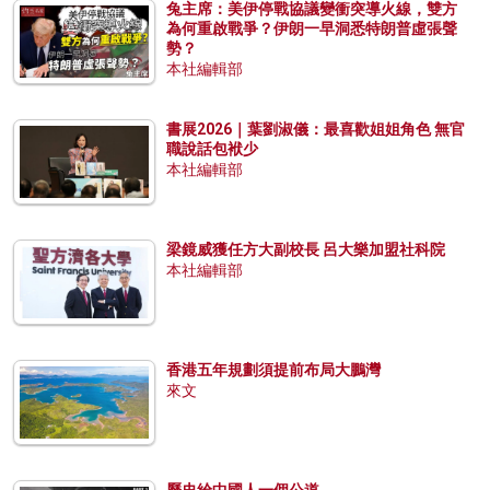
兔主席：美伊停戰協議變衝突導火線，雙方
為何重啟戰爭？伊朗一早洞悉特朗普虛張聲
勢？
本社編輯部
書展2026｜葉劉淑儀：最喜歡姐姐角色 無官
職說話包袱少
本社編輯部
梁鏡威獲任方大副校長 呂大樂加盟社科院
本社編輯部
香港五年規劃須提前布局大鵬灣
來文
歷史給中國人一個公道