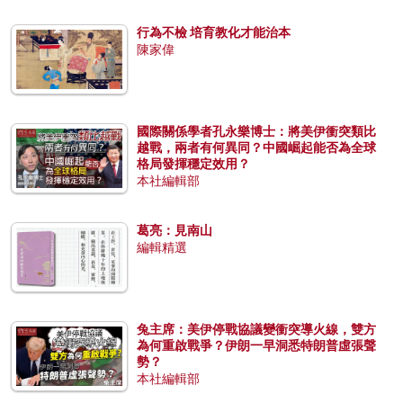
行為不檢 培育教化才能治本
陳家偉
國際關係學者孔永樂博士：將美伊衝突類比
越戰，兩者有何異同？中國崛起能否為全球
格局發揮穩定效用？
本社編輯部
葛亮：見南山
編輯精選
兔主席：美伊停戰協議變衝突導火線，雙方
為何重啟戰爭？伊朗一早洞悉特朗普虛張聲
勢？
本社編輯部