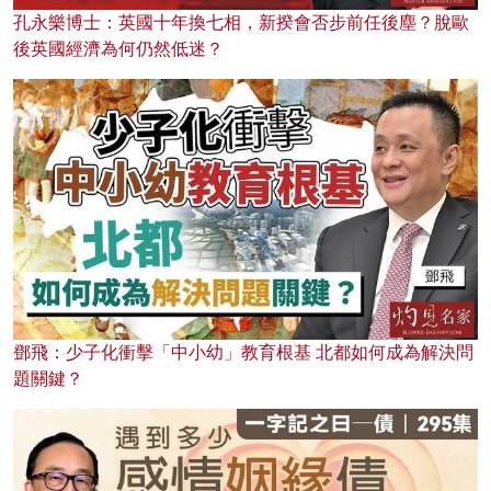
孔永樂博士：英國十年換七相，新揆會否步前任後塵？脫歐
後英國經濟為何仍然低迷？
鄧飛：少子化衝擊「中小幼」教育根基 北都如何成為解決問
題關鍵？