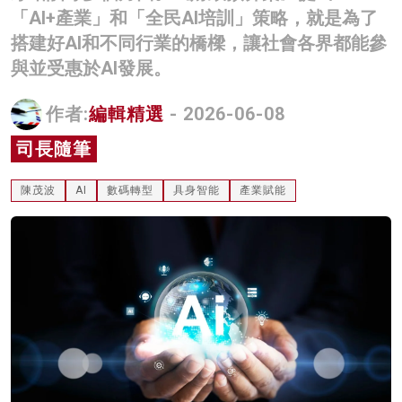
「AI+產業」和「全民AI培訓」策略，就是為了
名家榜
搭建好AI和不同行業的橋樑，讓社會各界都能參
灼見活動
與並受惠於AI發展。
關於我們
作者:
編輯精選
- 2026-06-08
司長隨筆
陳茂波
AI
數碼轉型
具身智能
產業賦能