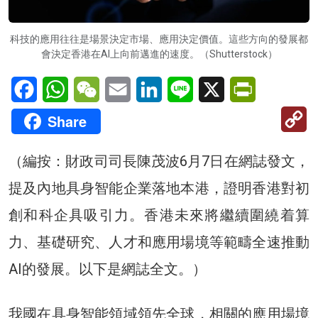
科技的應用往往是場景決定市場、應用決定價值。這些方向的發展都
會決定香港在AI上向前邁進的速度。（Shutterstock）
Facebook
WhatsApp
WeChat
Email
LinkedIn
Line
X
PrintFriendl
C
Share
Li
（編按：財政司司長陳茂波6月7日在網誌發文，
提及內地具身智能企業落地本港，證明香港對初
創和科企具吸引力。香港未來將繼續圍繞着算
力、基礎研究、人才和應用場境等範疇全速推動
AI的發展。
以下是網誌全文。）
我國在具身智能領域領先全球，相關的應用場境