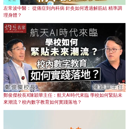
左常波中醫： 從痛症到內科病 針灸如何透過解筋結 精準調
理身體？
鄭俊傑校長X陳穎華主任：航天AI時代來臨 學校如何緊貼未
來潮流？校內數字教育如何實踐落地？