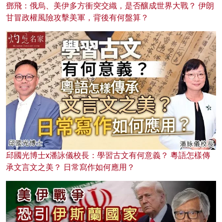
鄧飛：俄烏、美伊多方衝突交織，是否釀成世界大戰？ 伊朗
甘冒政權風險攻擊美軍，背後有何盤算？
邱國光博士x潘詠儀校長：學習古文有何意義？ 粵語怎樣傳
承文言文之美？ 日常寫作如何應用？