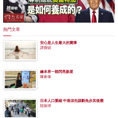
熱門文章
安心是人生最大的寶庫
譚寶碩
繪本界一顆閃亮新星
陳家偉
日本人口萎縮 中港須先謀劃免步其後塵
陸振球