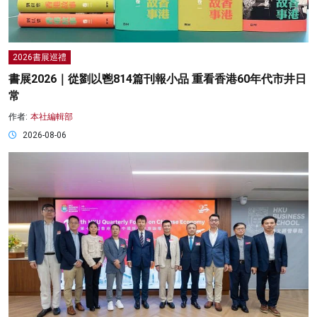
2026書展巡禮
書展2026｜從劉以鬯814篇刊報小品 重看香港60年代市井日
常
作者:
本社編輯部
2026-08-06