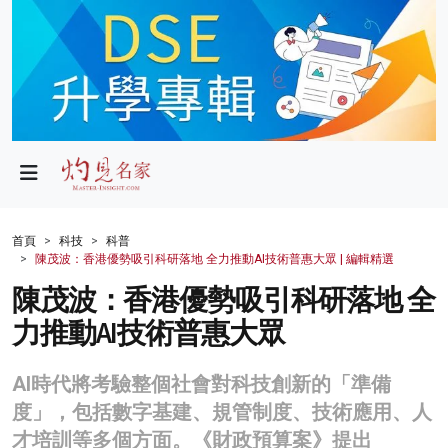
政局
教育
文化
財經
首頁
科技
科普
陳茂波：香港優勢吸引科研落地 全力推動AI技術普惠大眾 | 編輯精選
生活
陳茂波：香港優勢吸引科研落地 全
健康
力推動AI技術普惠大眾
商業
AI時代將考驗整個社會對科技創新的「準備
科技
度」，包括數字基建、規管制度、技術應用、人
影片
才培訓等多個方面。《財政預算案》提出