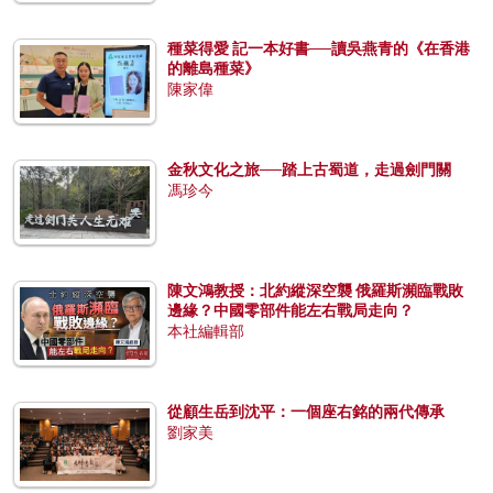
種菜得愛 記一本好書──讀吳燕青的《在香港
的離島種菜》
陳家偉
金秋文化之旅──踏上古蜀道，走過劍門關
馮珍今
陳文鴻教授：北約縱深空襲 俄羅斯瀕臨戰敗
邊緣？中國零部件能左右戰局走向？
本社編輯部
從顧生岳到沈平：一個座右銘的兩代傳承
劉家美