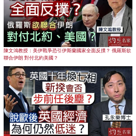
陳文鴻教授：美伊戰爭恐引伊斯蘭國家全面反撲？ 俄羅斯欲
聯合伊朗 對付北約美國？