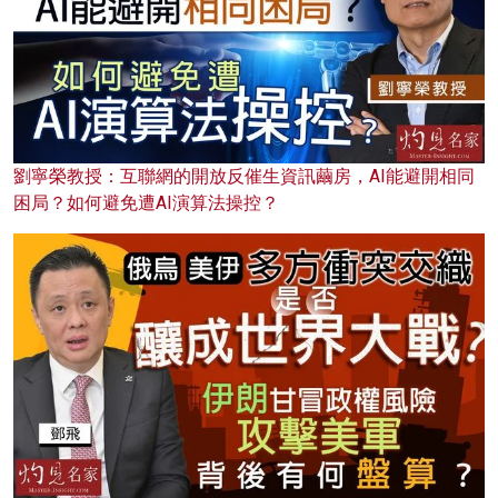
劉寧榮教授：互聯網的開放反催生資訊繭房，AI能避開相同
困局？如何避免遭AI演算法操控？