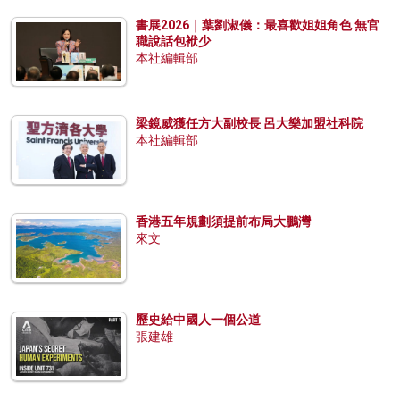
書展2026｜葉劉淑儀：最喜歡姐姐角色 無官
職說話包袱少
本社編輯部
梁鏡威獲任方大副校長 呂大樂加盟社科院
本社編輯部
香港五年規劃須提前布局大鵬灣
來文
歷史給中國人一個公道
張建雄