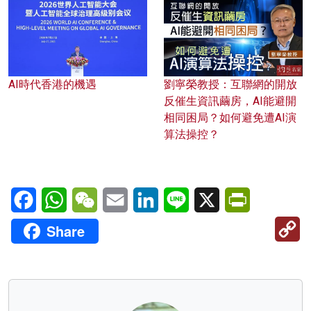
AI時代香港的機遇
劉寧榮教授：互聯網的開放
反催生資訊繭房，AI能避開
相同困局？如何避免遭AI演
算法操控？
Facebook
WhatsApp
WeChat
Email
LinkedIn
Line
X
PrintFriendl
C
Share
Li