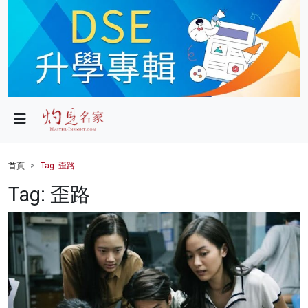
政局
教育
文化
財經
首頁
Tag: 歪路
生活
Tag: 歪路
健康
商業
科技
影片