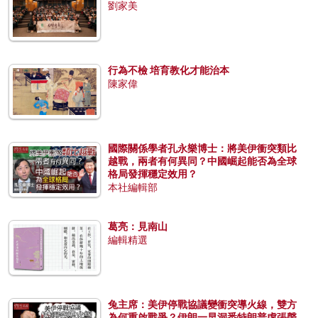
劉家美
行為不檢 培育教化才能治本
陳家偉
國際關係學者孔永樂博士：將美伊衝突類比
越戰，兩者有何異同？中國崛起能否為全球
格局發揮穩定效用？
本社編輯部
葛亮：見南山
編輯精選
兔主席：美伊停戰協議變衝突導火線，雙方
為何重啟戰爭？伊朗一早洞悉特朗普虛張聲