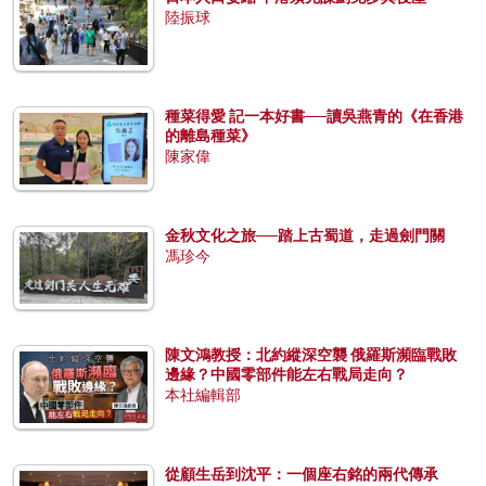
陸振球
種菜得愛 記一本好書──讀吳燕青的《在香港
的離島種菜》
陳家偉
金秋文化之旅──踏上古蜀道，走過劍門關
馮珍今
陳文鴻教授：北約縱深空襲 俄羅斯瀕臨戰敗
邊緣？中國零部件能左右戰局走向？
本社編輯部
從顧生岳到沈平：一個座右銘的兩代傳承