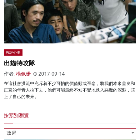
名家榜
灼見活動
關於我們
教評心事
出貓特攻隊
作者:
楊佩珊
2017-09-14
在這社會洪流中充斥着不少可怕的價值觀或歪念，將我們本來善良和
正直的年青人拉下去，他們可能最終不知不覺地跌入惡魔的深淵，賠
上了自己的未來。
按類別瀏覽
政局