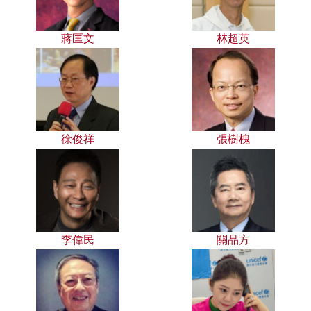
蔣匡文
林超英
徐俊祥
張樹槐
李偉民
關品方