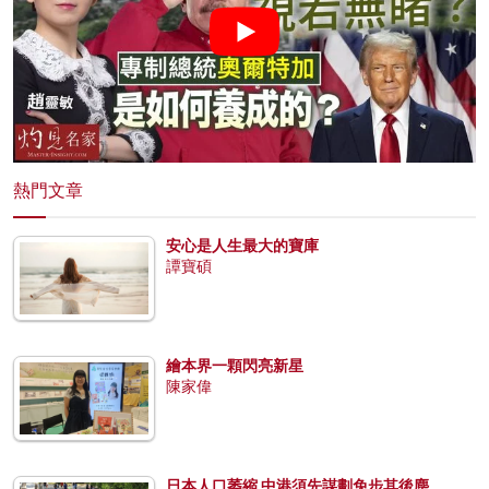
熱門文章
安心是人生最大的寶庫
譚寶碩
繪本界一顆閃亮新星
陳家偉
日本人口萎縮 中港須先謀劃免步其後塵