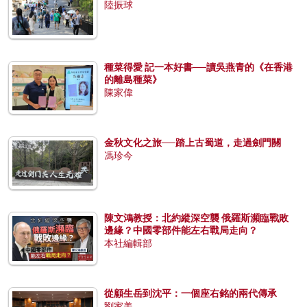
陸振球
種菜得愛 記一本好書──讀吳燕青的《在香港
的離島種菜》
陳家偉
金秋文化之旅──踏上古蜀道，走過劍門關
馮珍今
陳文鴻教授：北約縱深空襲 俄羅斯瀕臨戰敗
邊緣？中國零部件能左右戰局走向？
本社編輯部
從顧生岳到沈平：一個座右銘的兩代傳承
劉家美