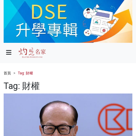
政局
教育
文化
財經
首頁
Tag: 財權
生活
Tag: 財權
健康
商業
科技
影片