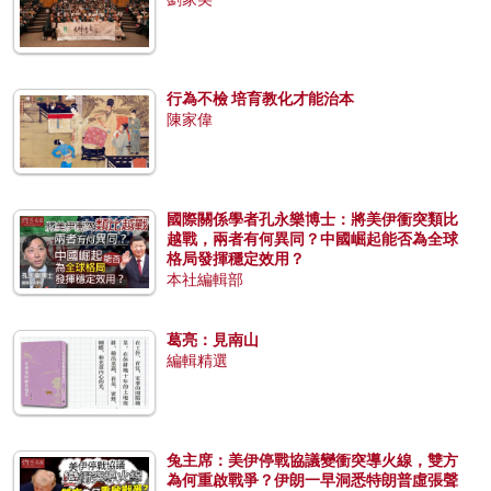
行為不檢 培育教化才能治本
陳家偉
國際關係學者孔永樂博士：將美伊衝突類比
越戰，兩者有何異同？中國崛起能否為全球
格局發揮穩定效用？
本社編輯部
葛亮：見南山
編輯精選
兔主席：美伊停戰協議變衝突導火線，雙方
為何重啟戰爭？伊朗一早洞悉特朗普虛張聲