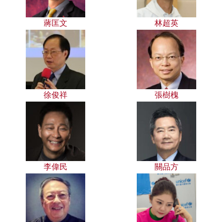
蔣匡文
林超英
徐俊祥
張樹槐
李偉民
關品方