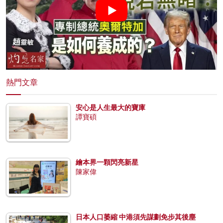
熱門文章
安心是人生最大的寶庫
譚寶碩
繪本界一顆閃亮新星
陳家偉
日本人口萎縮 中港須先謀劃免步其後塵