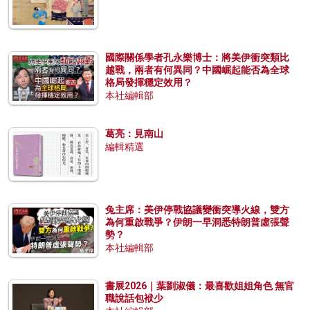
國際關係學者孔永樂博士：將美伊衝突類比
越戰，兩者有何異同？中國崛起能否為全球
格局發揮穩定效用？
本社編輯部
葛亮：見南山
編輯精選
兔主席：美伊停戰協議變衝突導火線，雙方
為何重啟戰爭？伊朗一早洞悉特朗普虛張聲
勢？
本社編輯部
書展2026｜葉劉淑儀：最喜歡姐姐角色 無官
職說話包袱少