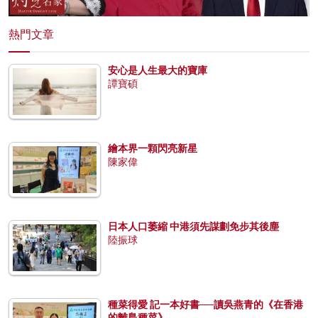
熱門文章
安心是人生最大的寶庫
譚寶碩
繪本界一顆閃亮新星
陳家偉
日本人口萎縮 中港須先謀劃免步其後塵
陸振球
種菜得愛 記一本好書──讀吳燕青的《在香港
的離島種菜》