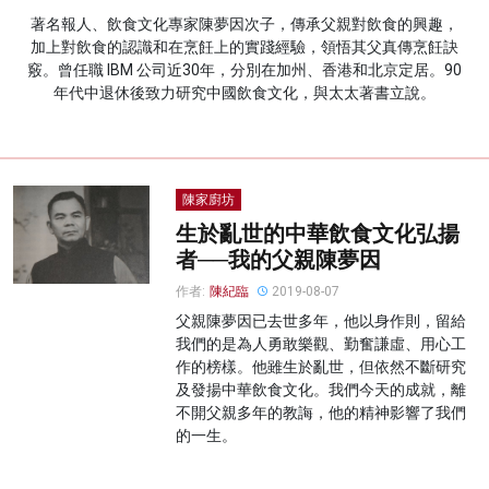
著名報人、飲食文化專家陳夢因次子，傳承父親對飲食的興趣，
名家榜
加上對飲食的認識和在烹飪上的實踐經驗，領悟其父真傳烹飪訣
竅。曾任職 IBM 公司近30年，分別在加州、香港和北京定居。90
灼見活動
年代中退休後致力研究中國飲食文化，與太太著書立說。
關於我們
陳家廚坊
生於亂世的中華飲食文化弘揚
者──我的父親陳夢因
作者:
陳紀臨
2019-08-07
父親陳夢因已去世多年，他以身作則，留給
我們的是為人勇敢樂觀、勤奮謙虛、用心工
作的榜樣。他雖生於亂世，但依然不斷研究
及發揚中華飲食文化。我們今天的成就，離
不開父親多年的教誨，他的精神影響了我們
的一生。