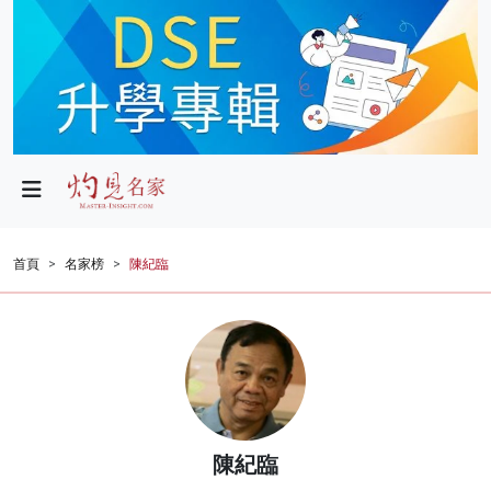
政局
教育
文化
財經
首頁
名家榜
陳紀臨
生活
健康
商業
科技
陳紀臨
影片