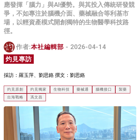
應發揮「腦力」與AI優勢。與其投入傳統研發競
名家榜
爭，不如專注於腦機介面、藥械融合等利基市
灼見活動
場，以輕資產模式開創獨特的生物醫學科技路
徑。
關於我們
作者:
本社編輯部
- 2026-04-14
灼見專訪
採訪：羅玉萍、劉思鉻 撰文：劉思鉻
灼見原創
灼見獨家
生物科技
藥械通
腦機接口
製藥
出海戰略
馮文昌