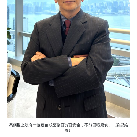
馮稱世上沒有一隻疫苗或藥物百分百安全，不能因噎廢食。（劉思鉻
攝）