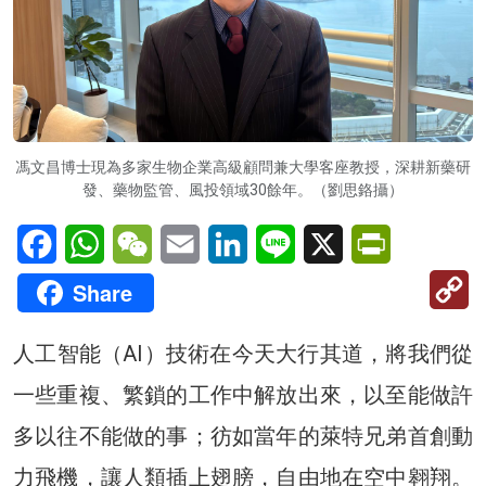
馮文昌博士現為多家生物企業高級顧問兼大學客座教授，深耕新藥研
發、藥物監管、風投領域30餘年。（劉思鉻攝）
Facebook
WhatsApp
WeChat
Email
LinkedIn
Line
X
PrintFriendl
C
Share
Li
人工智能（AI）技術在今天大行其道，將我們從
一些重複、繁鎖的工作中解放出來，以至能做許
多以往不能做的事；彷如當年的萊特兄弟首創動
力飛機，讓人類插上翅膀，自由地在空中翱翔。