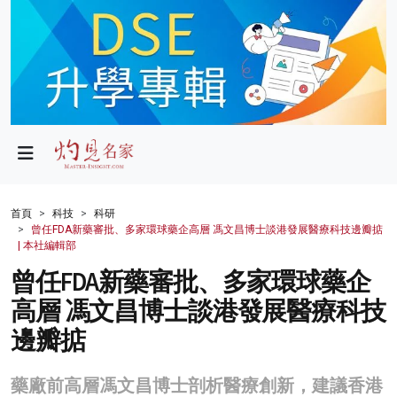
政局
教育
文化
財經
首頁
科技
科研
曾任FDA新藥審批、多家環球藥企高層 馮文昌博士談港發展醫療科技邊瓣掂
生活
| 本社編輯部
曾任FDA新藥審批、多家環球藥企
健康
高層 馮文昌博士談港發展醫療科技
商業
邊瓣掂
科技
藥廠前高層馮文昌博士剖析醫療創新，建議香港
影片