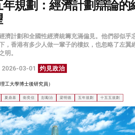
五年規劃：經濟計劃辯論的
望
經濟計劃和全國性經濟統籌充滿偏見。他們卻似乎
下，香港有多少人做一輩子的樓奴，也忽略了左翼
之明。
 2026-03-01
灼見政治
理工大學博士後研究員）
夏鼎基
衛奕信
彭勵治
梁明德
五年規劃
十五五規劃