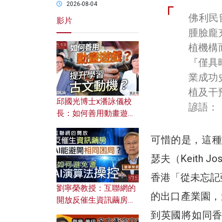
2026-08-04
佛利民
影片
腫臉龐
植機構
『僅具
業成功
植及干
邱國光博士x潘詠儀校
諺語：
長：如何善用動畫遊戲
提升學習古文動機？
可惜的是，這種
瑟夫（Keith
香港「從未忘記
劉寧榮教授：互聯網的
的出口產業園，造
開放反催生資訊繭房，
AI能避開相同困局？如
到英國將如同