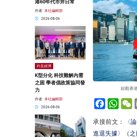
港60年代市井日常
作者:
本社編輯部
2026-08-06
灼見經濟
K型分化 科技難解內需
之困 學者倡政策協同發
綜觀香港
力
作者:
本社編輯部
Facebook
WhatsA
W
2026-08-06
承接前文：
〈論
進退失據〉（之