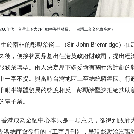
紀80年代，台灣上下大力推動半導體發展。（台灣工業文化資產網）
生於南非的彭勵治爵士（Sir John Bremridge）
久後，便接替夏鼎基出任港英政府財政司，提出經
服務業轉型。兩人決定壓下多委會有關經濟計劃的
中一字不提。與當時台灣地區上至總統蔣經國、行
推動半導體發展的態度相反，彭勵治堅決拒絕扶助
的電子業。
末，香港成為金融中心本只是一項意見，卻得到政府
9月香港總商會發行的《工商月刊》，呈現彭勵治囂張