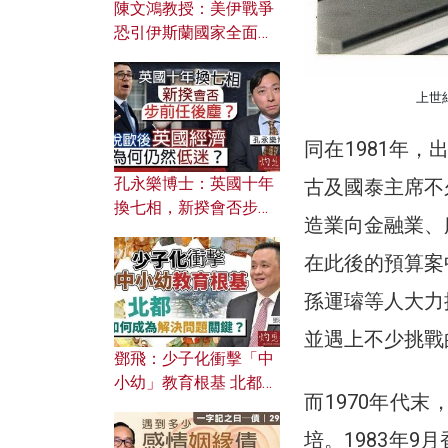
陳文鴻教授：美伊戰爭
恐引伊斯蘭國家全面反
撲？ 俄羅斯欲聯合伊朗
對付北約美國？
上世
同在1981年，出
孔永樂博士：英國十年
古及國泰主席不
換七相，新揆會否步前
造業向金融業、
任後塵？脫歐後英國經
濟為何仍然低迷？
在此後的預算案
孫運璿等人大力
並遇上不少挑戰
鄧飛：少子化衝擊「中
小幼」教育根基 北都如
而1970年代
何成為解決問題關鍵？
培。1983年