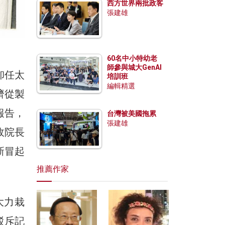
西方世界兩批政客
張建雄
60名中小特幼老
師參與城大GenAI
在卸任太
培訓班
編輯精選
濟從製
報告，
台灣被美國拖累
張建雄
政院長
新冒起
推薦作家
大力栽
駁斥記