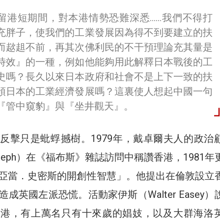
留港短期間，對本港情勢恐難深悉……我們不得打
充胖子，使我們的工業發展因為得不到要建立的扶
而趑趄不前，再其次佛利民的不干預理論充其量是
時效』的一種，例如他能夠用此解釋日本戰後的工
史嗎？長久以來日本政府和社會不是上下一致的扶
預日本的工業經濟發展嗎？這裏使人想起中國一句
『管中窺豹』與『坐井觀天』。
反擊只是蚍蜉撼樹。1979年，戴卓爾夫人的政治
 Joseph）在《福布斯》雜誌訪問中稱讚香港，1981
亞當．史密斯的開創性智慧」。他提出在倫敦設立
成英國左派恐慌。活動家伊斯（Walter Easey）
香港，有上萬名只有十來歲的娼妓，以及大群海洛