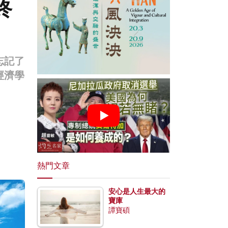
終
忘記了
經濟學
熱門文章
安心是人生最大的
寶庫
譚寶碩