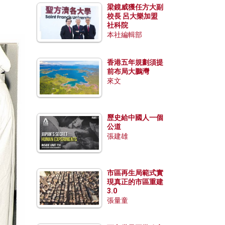
梁鏡威獲任方大副
校長 呂大樂加盟
社科院
本社編輯部
香港五年規劃須提
前布局大鵬灣
來文
歷史給中國人一個
公道
張建雄
市區再生局範式實
現真正的市區重建
3.0
張量童