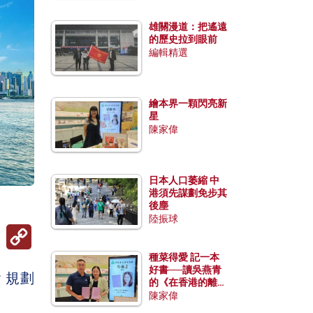
雄關漫道：把遙遠
的歷史拉到眼前
編輯精選
繪本界一顆閃亮新
星
陳家偉
日本人口萎縮 中
港須先謀劃免步其
後塵
陸振球
Copy
Link
種菜得愛 記一本
好書──讀吳燕青
 規劃
的《在香港的離島
種菜》
陳家偉