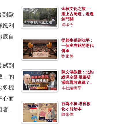
金秋文化之旅──
出到歐
踏上古蜀道，走過
劍門關
港譯飄利
馮珍今
徹底自
從顧生岳到沈平：
一個座右銘的兩代
傳承
劉家美
發感到
陳文鴻教授：北約
擊」的
縱深空襲 俄羅斯
瀕臨戰敗邊緣？中
愈多機
國零部件能左右戰
本社編輯部
局走向？
平心而
行為不檢 培育教
租者。
化才能治本
陳家偉