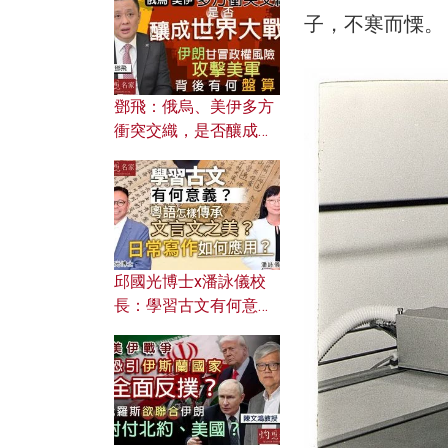
何避免遭AI演算法操
子，不寒而慄。
控？
鄧飛：俄烏、美伊多方
衝突交織，是否釀成世
界大戰？ 伊朗甘冒政權
風險攻擊美軍，背後有
何盤算？
邱國光博士x潘詠儀校
長：學習古文有何意
義？ 粵語怎樣傳承文言
文之美？ 日常寫作如何
應用？