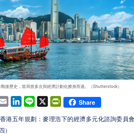
戰後歷史，當局曾多次與經濟計劃化擦身而過。（Shutterstock）
pp
eChat
Email
LinkedIn
Line
X
PrintFriendly
Share
香港五年規劃：麥理浩下的經濟多元化諮詢委員會
四）