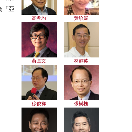
為「亞
高希均
黃珍妮
蔣匡文
林超英
徐俊祥
張樹槐