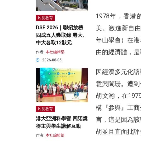
1978年，香
灼見教育
美。激進新自由主義
DSE 2026｜聯招放榜
四成五人獲取錄 港大、
年山學會）在港
中大各取12狀元
由的經濟體，是
作者:
本社編輯部
2026-08-05
因經濟多元化諮
意興闌珊。遭到
胡文瀚，在19
構『參與』工商
灼見教育
港大亞洲科學營 四諾獎
言，這是因為該
得主與學生講解互動
胡並且直面批評
作者:
本社編輯部