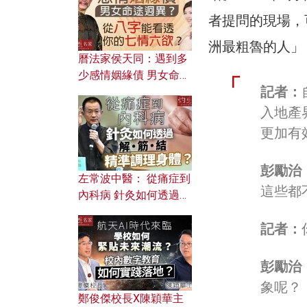
者提問的現場，
洲最粗魯的人」
曆法家侯天同：遇到多
少感情姻緣債 男女命途
記者：
迥異？ 從八字能看透你
的七情六欲？
入地產
更加有
彭勵治
左常波中醫： 從痛症到
這些都
內科病 針灸如何透過解
筋結 精準調理身體？
記者：
彭勵治
象呢？
鄭俊傑校長X陳穎華主