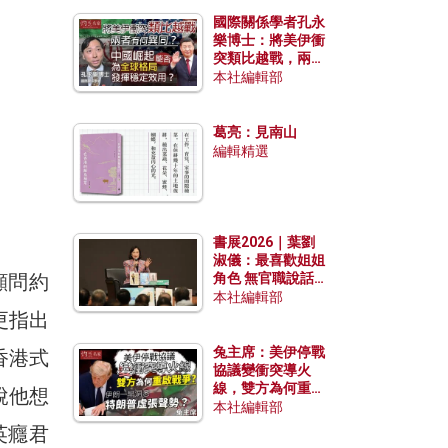
國際關係學者孔永
樂博士：將美伊衝
突類比越戰，兩者
有何異同？中國崛
本社編輯部
起能否為全球格局
發揮穩定效用？
葛亮：見南山
編輯精選
書展2026｜葉劉
淑儀：最喜歡姐姐
顧問約
角色 無官職說話
包袱少
本社編輯部
年更指出
兔主席：美伊停戰
香港式
協議變衝突導火
線，雙方為何重啟
說他想
戰爭？伊朗一早洞
本社編輯部
悉特朗普虛張聲
英癮君
勢？