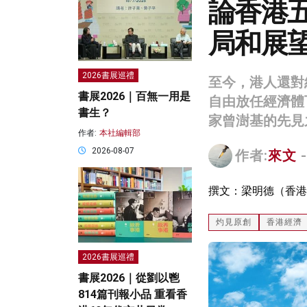
論香港
局和展
2026書展巡禮
至今，港人還對
書展2026｜百無一用是
自由放任經濟體
書生？
家曾澍基的先見
作者:
本社編輯部
2026-08-07
作者:
來文
-
撰文：梁明德（香港
灼見原創
香港經濟
2026書展巡禮
書展2026｜從劉以鬯
814篇刊報小品 重看香