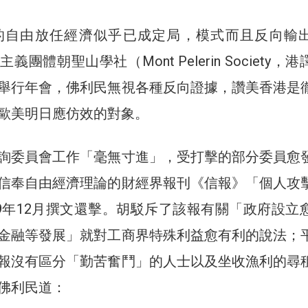
港的自由放任經濟似乎已成定局，模式而且反向輸
團體朝聖山學社（Mont Pelerin Society，
舉行年會，佛利民無視各種反向證據，讚美香港是
歐美明日應仿效的對象。
詢委員會工作「毫無寸進」，受打擊的部分委員愈
信奉自由經濟理論的財經界報刊《信報》「個人攻
79年12月撰文還擊。胡駁斥了該報有關「政府設立
金融等發展」就對工商界特殊利益愈有利的說法；
報沒有區分「勤苦奮鬥」的人士以及坐收漁利的尋
佛利民道：