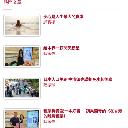
熱門文章
安心是人生最大的寶庫
譚寶碩
繪本界一顆閃亮新星
陳家偉
日本人口萎縮 中港須先謀劃免步其後塵
陸振球
種菜得愛 記一本好書──讀吳燕青的《在香港
的離島種菜》
陳家偉