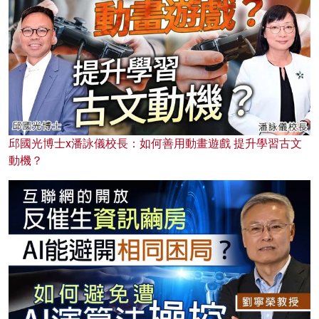
邱國光博士x潘詠儀校長：如何善用動畫遊戲 提升學習古文
動機？