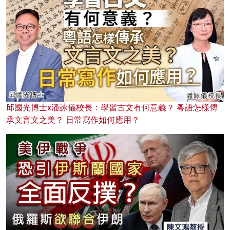
邱國光博士x潘詠儀校長：學習古文有何意義？ 粵語怎樣傳
承文言文之美？ 日常寫作如何應用？