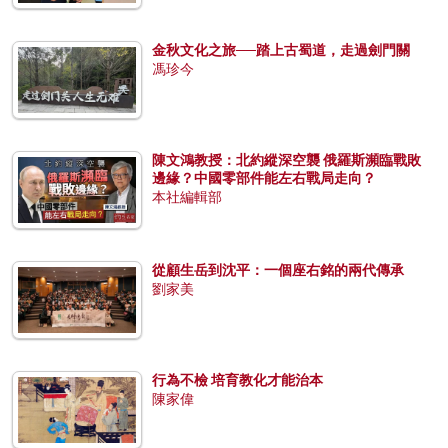
金秋文化之旅──踏上古蜀道，走過劍門關
馮珍今
陳文鴻教授：北約縱深空襲 俄羅斯瀕臨戰敗
邊緣？中國零部件能左右戰局走向？
本社編輯部
從顧生岳到沈平：一個座右銘的兩代傳承
劉家美
行為不檢 培育教化才能治本
陳家偉