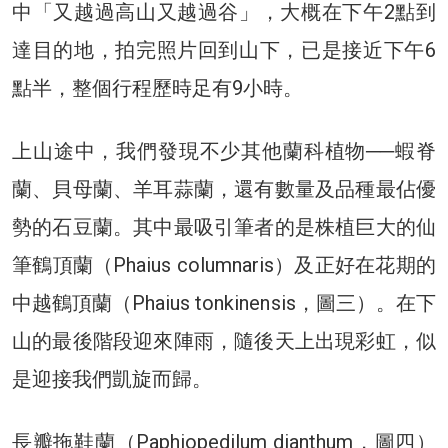
中「又越過高山又越過谷」，大概在下午2點到
達目的地，拍完照片回到山下，已是接近下午6
點半，整個行程歷時足有9小時。
上山途中，我們發現不少其他蘭科植物──蝦脊
蘭、貝母蘭、羊耳蒜蘭，還有數量及品種最佔優
勢的石豆蘭。其中最吸引筆者的是株植巨大的仙
筆鶴頂蘭（Phaius columnaris）及正好在花期的
中越鶴頂蘭（Phaius tonkinensis，圖三）。在下
山的最後階段迎來陣雨，隨後天上出現彩虹，似
是迎接我們凱旋而歸。
長瓣拖鞋蘭（Paphiopedilum dianthum，圖四）