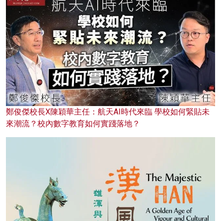
鄭俊傑校長X陳穎華主任：航天AI時代來臨 學校如何緊貼未
來潮流？校內數字教育如何實踐落地？