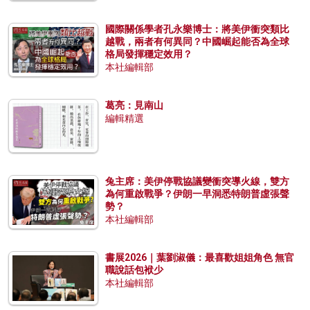
國際關係學者孔永樂博士：將美伊衝突類比
越戰，兩者有何異同？中國崛起能否為全球
格局發揮穩定效用？
本社編輯部
葛亮：見南山
編輯精選
兔主席：美伊停戰協議變衝突導火線，雙方
為何重啟戰爭？伊朗一早洞悉特朗普虛張聲
勢？
本社編輯部
書展2026｜葉劉淑儀：最喜歡姐姐角色 無官
職說話包袱少
本社編輯部