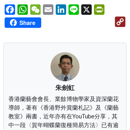
Facebook
WhatsApp
WeChat
Email
LinkedIn
Line
X
PrintFriendl
C
Share
Li
朱劍虹
香港蘭藝會會長、業餘博物學家及資深蘭花
導師，著有《香港野外賞蘭札記》及《蘭藝
教室》兩書，近年亦有在YouTube分享，其
中一段〈賀年蝴蝶蘭復種簡易方法〉已有逾