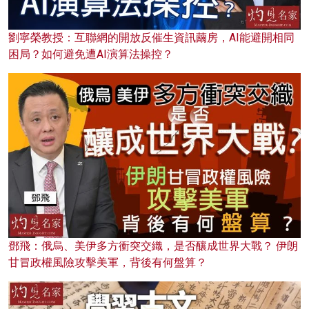
劉寧榮教授：互聯網的開放反催生資訊繭房，AI能避開相同
困局？如何避免遭AI演算法操控？
鄧飛：俄烏、美伊多方衝突交織，是否釀成世界大戰？ 伊朗
甘冒政權風險攻擊美軍，背後有何盤算？