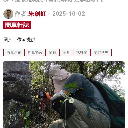
名家榜
作者:
朱劍虹
- 2025-10-02
灼見活動
蘭薰軒誌
關於我們
圖片：作者提供
灼見原創
灼見獨家
蘭花
廣西
拖鞋蘭
蘭遊世界