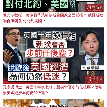
陳文鴻教授：美伊戰爭恐引伊斯蘭國家全面反撲？ 俄羅斯欲
聯合伊朗 對付北約美國？
孔永樂博士：英國十年換七相，新揆會否步前任後塵？脫歐
後英國經濟為何仍然低迷？