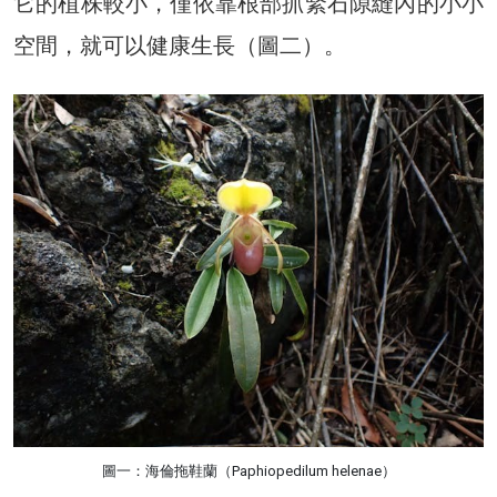
它的植株較小，僅依靠根部抓緊石隙縫內的小小
空間，就可以健康生長（圖二）。
圖一：海倫拖鞋蘭（Paphiopedilum helenae）