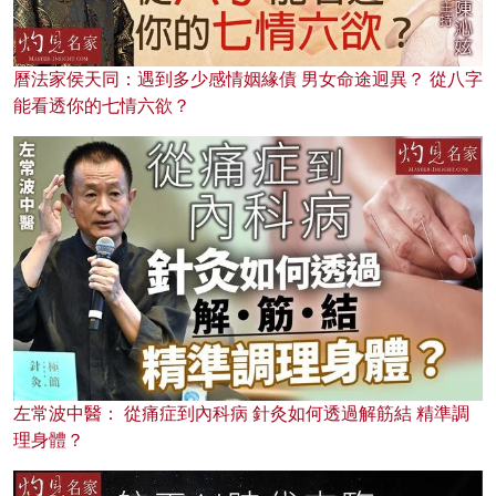
曆法家侯天同：遇到多少感情姻緣債 男女命途迥異？ 從八字
能看透你的七情六欲？
左常波中醫： 從痛症到內科病 針灸如何透過解筋結 精準調
理身體？