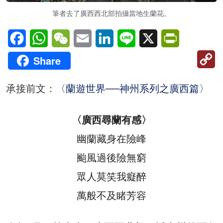
筆者去了廣西西北部拍攝當地生蘭花。
Facebook
WhatsApp
WeChat
Email
LinkedIn
Line
X
PrintFriendl
C
Share
Li
承接前文：
〈蘭遊世界──神州系列之廣西篇〉
〈廣西尋蘭有感〉
幽蘭藏身在險峰
颱風過後險無窮
眾人莫笑我癡醉
萬般不及睹芳容