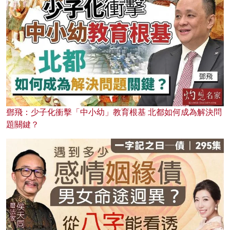
鄧飛：少子化衝擊「中小幼」教育根基 北都如何成為解決問
題關鍵？