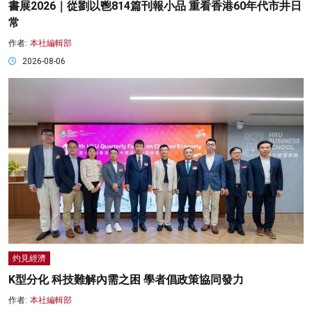
書展2026｜從劉以鬯814篇刊報小品 重看香港60年代市井日
常
作者:
本社編輯部
2026-08-06
灼見經濟
K型分化 科技難解內需之困 學者倡政策協同發力
作者:
本社編輯部