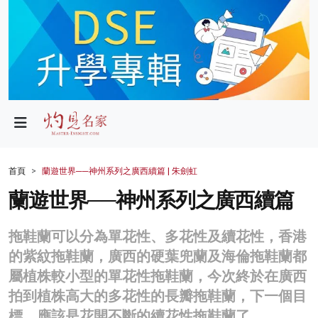
政局
教育
文化
財經
首頁
蘭遊世界──神州系列之廣西續篇 | 朱劍虹
生活
蘭遊世界──神州系列之廣西續篇
健康
拖鞋蘭可以分為單花性、多花性及續花性，香港
商業
的紫紋拖鞋蘭，廣西的硬葉兜蘭及海倫拖鞋蘭都
屬植株較小型的單花性拖鞋蘭，今次終於在廣西
科技
拍到植株高大的多花性的長瓣拖鞋蘭，下一個目
影片
標，應該是花開不斷的續花性拖鞋蘭了。