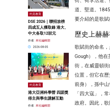
街、荷李活道、
道、堅道。18
灼見教育
要介紹的是歌賦
DSE 2026｜聯招放榜
四成五人獲取錄 港大、
歷史上赫赫
中大各取12狀元
作者:
本社編輯部
歌賦街的命名，
2026-08-05
Gough），
街，在威靈頓街
位置，但它在歷
前身），孫中山
灼見教育
港大亞洲科學營 四諾獎
「四大寇」，常
得主與學生講解互動
政府。因此，歌
作者:
本社編輯部