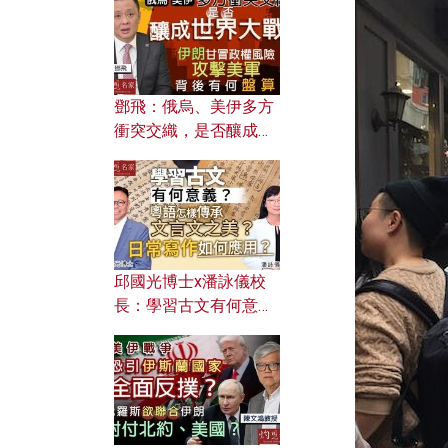
何避免遭AI演算法操
控？
鄧飛：俄烏、美伊多方
衝突交織，是否釀成世
界大戰？ 伊朗甘冒政權
風險攻擊美軍，背後有
何盤算？
邱國光博士x潘詠儀校
長：學習古文有何意
義？ 粵語怎樣傳承文言
文之美？ 日常寫作如何
應用？