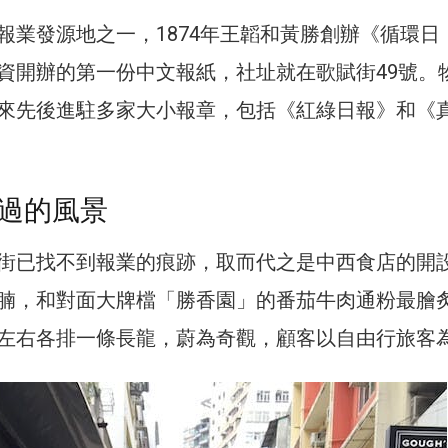
報業發源地之一，1874年王韜和黃勝創辦《循環日
資開辦的第一份中文報紙，社址就在歌賦街49號。
來先後進駐多家大小報章，包括《紅綠日報》和《
過的風景
街已找不到報業的痕跡，取而代之是中西食店的開
腩，和對面大牌檔「勝香園」的番茄牛肉通粉最膾
左右各排一條長龍，蔚為奇觀，顧客以自由行旅客