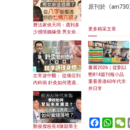
原刊於《am7
曆法家侯天同：遇到多
更多精采文章
少感情姻緣債 男女命途
迥異？ 從八字能看透你
的七情六欲？
書展2026｜從劉以
鬯814篇刊報小品
左常波中醫： 從痛症到
重看香港60年代市
內科病 針灸如何透過解
井日常
筋結 精準調理身體？
Facebook
WhatsA
W
鄭俊傑校長X陳穎華主