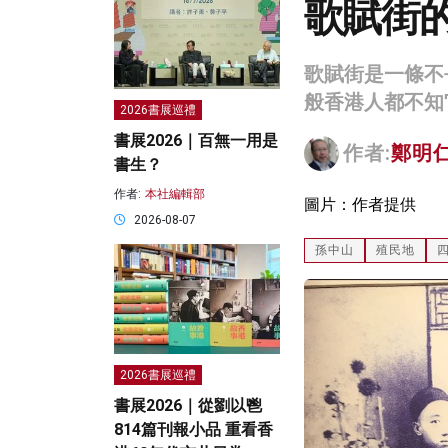
歌賦街
歌賦街是一條不
般香港人都不知
2026書展巡禮
書展2026｜百無一用是
作者:
鄭明
書生？
作者:
本社編輯部
圖片：作者提供
2026-08-07
孫中山
殖民地
2026書展巡禮
書展2026｜從劉以鬯
814篇刊報小品 重看香