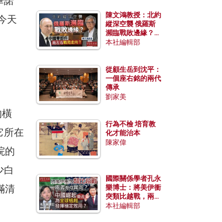
畢諾
陳文鴻教授：北約
今天
縱深空襲 俄羅斯
瀕臨戰敗邊緣？中
國零部件能左右戰
本社編輯部
局走向？
從顧生岳到沈平：
一個座右銘的兩代
傳承
劉家美
的橫
行為不檢 培育教
它所在
化才能治本
陳家偉
院的
少白
國際關係學者孔永
滿清
樂博士：將美伊衝
突類比越戰，兩者
有何異同？中國崛
本社編輯部
起能否為全球格局