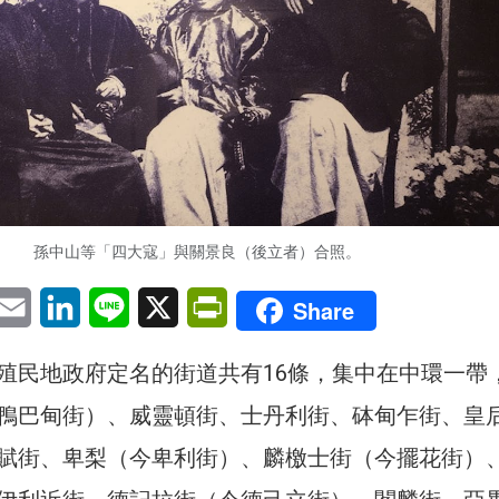
孫中山等「四大寇」與關景良（後立者）合照。
pp
eChat
Email
LinkedIn
Line
X
PrintFriendly
Share
殖民地政府定名的街道共有16條，集中在中環一帶
鴨巴甸街）、威靈頓街、士丹利街、砵甸乍街、皇
賦街、卑梨（今卑利街）、麟檄士街（今擺花街）