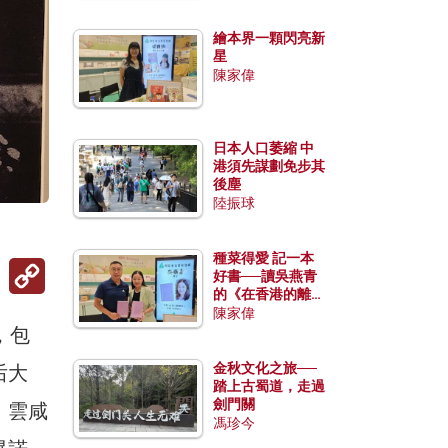
繪本界一顆閃亮新
星
陳家偉
日本人口萎縮 中
港須先謀劃免步其
後塵
陸振球
種菜得愛 記一本
Copy
好書──讀吳燕青
Link
的《在香港的離島
種菜》
陳家偉
，包
金秋文化之旅──
后大
踏上古蜀道，走過
劍門關
、雲咸
馮珍今