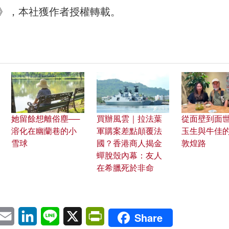
30》，本社獲作者授權轉載。
她留餘想離俗塵──
買辦風雲｜拉法葉
從面壁到面世
溶化在幽蘭巷的小
軍購案差點顛覆法
玉生與牛佳
雪球
國？香港商人揭金
敦煌路
蟬脫殼內幕：友人
在希臘死於非命
pp
eChat
Email
LinkedIn
Line
X
PrintFriendly
Share