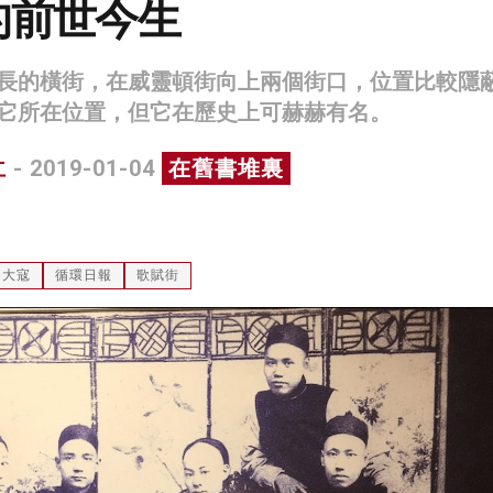
的前世今生
長的橫街，在威靈頓街向上兩個街口，位置比較隱
它所在位置，但它在歷史上可赫赫有名。
仁
- 2019-01-04
在舊書堆裏
四大寇
循環日報
歌賦街