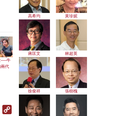
高希均
黃珍妮
蔣匡文
林超英
──牛
的兩代
徐俊祥
張樹槐
Copy
Link