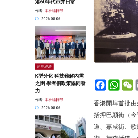
港60年代市井日常
作者:
本社編輯部
2026-08-06
灼見經濟
K型分化 科技難解內需
Facebook
WhatsA
W
之困 學者倡政策協同發
力
作者:
本社編輯部
香港開埠首批由
2026-08-06
括押巴顛街（今
道、嘉咸街、歌