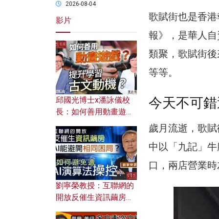
2026-08-04
歌賦街也是香港
影片
報》，是華人自
類聚，歌賦街後
等等。
今天不可錯
邱國光博士x潘詠儀校
長：如何善用動畫遊戲
提升學習古文動機？
歲月流逝，歌賦
中以「九記」牛
口，兩店營業時
劉寧榮教授：互聯網的
開放反催生資訊繭房，
AI能避開相同困局？如