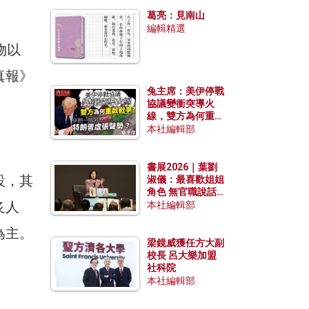
發揮穩定效用？
葛亮：見南山
編輯精選
物以
真報》
兔主席：美伊停戰
協議變衝突導火
線，雙方為何重啟
戰爭？伊朗一早洞
本社編輯部
悉特朗普虛張聲
勢？
書展2026｜葉劉
設，其
淑儀：最喜歡姐姐
角色 無官職說話
炙人
包袱少
本社編輯部
為主。
梁鏡威獲任方大副
校長 呂大樂加盟
社科院
本社編輯部