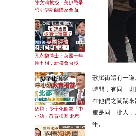
陳文鴻教授：美伊戰爭
恐引伊斯蘭國家全面反
撲？ 俄羅斯欲聯合伊朗
對付北約美國？
孔永樂博士：英國十年
換七相，新揆會否步前
任後塵？脫歐後英國經
歌賦街還有一道
濟為何仍然低迷？
時間，有同一班
在他們之間踢來
鄧飛：少子化衝擊「中
都是同一批人，
小幼」教育根基 北都如
年。
何成為解決問題關鍵？