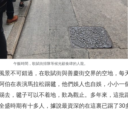
午飯時間，歌賦街排隊等候光顧食肆的人龍。
風景不可錯過，在歌賦街與善慶街交界的空地，每
阿伯在表演馬拉松踢毽，他們娛人也自娛，小小一
踢去，毽子可以不着地，歎為觀止。多年來，這批
全盛時期有十多人，據說最資深的在這裏已踢了30