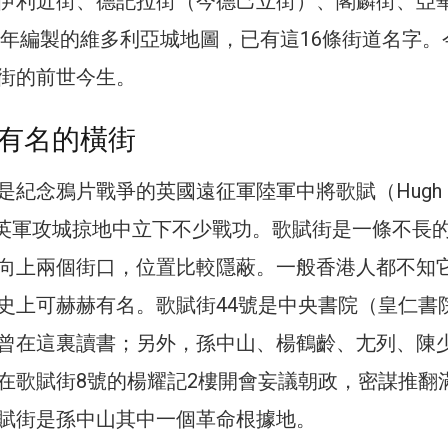
伊利近街、德記拉街（今德己立街）、閣麟街、亞
45年編製的維多利亞城地圖，已有這16條街道名字。
街的前世今生。
有名的橫街
是紀念鴉片戰爭的英國遠征軍陸軍中將歌賦（Hugh
他在英軍攻城掠地中立下不少戰功。歌賦街是一條不長
向上兩個街口，位置比較隱蔽。一般香港人都不知
史上可赫赫有名。歌賦街44號是中央書院（皇仁書
曾在這裏讀書；另外，孫中山、楊鶴齡、尢列、陳
在歌賦街8號的楊耀記2樓開會妄議朝政，密謀推翻
賦街是孫中山其中一個革命根據地。