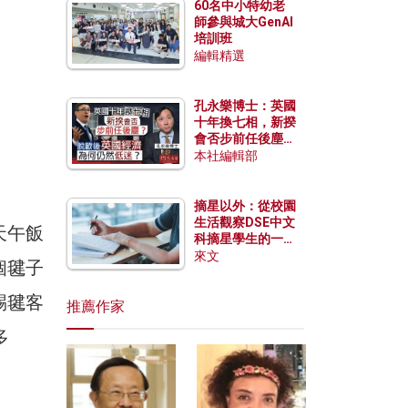
60名中小特幼老
師參與城大GenAI
培訓班
編輯精選
孔永樂博士：英國
十年換七相，新揆
會否步前任後塵？
脫歐後英國經濟為
本社編輯部
何仍然低迷？
摘星以外：從校園
生活觀察DSE中文
天午飯
科摘星學生的一點
特質
來文
個毽子
踢毽客
推薦作家
多